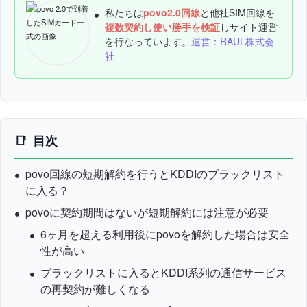
私たちは
povo2.0回線
と他社SIM回線を
複数契約し使い勝手を検証
しサイト運営
を行なっています。
運営：RAUL株式会
社
目次
povo回線の短期解約を行うとKDDIのブラックリスト
に入る？
povoに契約期間はないが短期解約には注意が必要
6ヶ月を超える利用後にpovoを解約した場合は安全
性が高い
ブラックリストに入るとKDDI系列の通信サービス
の再契約が難しくなる