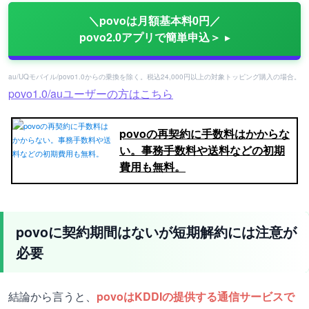
＼povoは月額基本料0円／
povo2.0アプリで簡単申込＞
au/UQモバイル/povo1.0からの乗換を除く。税込24,000円以上の対象トッピング購入の場合。
povo1.0/auユーザーの方はこちら
povoの再契約に手数料はかからな
い。事務手数料や送料などの初期
費用も無料。
povoに契約期間はないが短期解約には注意が
必要
結論から言うと、
povoはKDDIの提供する通信サービスで