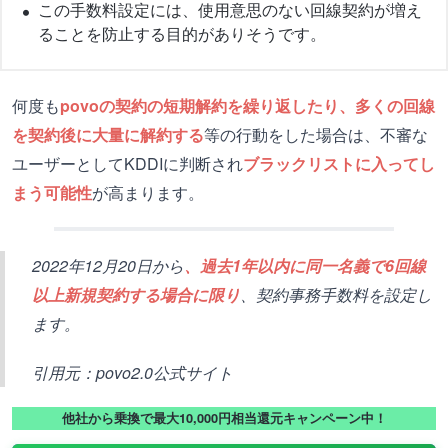
この手数料設定には、使用意思のない回線契約が増え
ることを防止する目的がありそうです。
何度も
povoの契約の短期解約を繰り返したり、多くの回線
を契約後に大量に解約する
等の行動をした場合は、不審な
ユーザーとしてKDDIに判断され
ブラックリストに入ってし
まう可能性
が高まります。
2022年12月20日から
、過去1年以内に同一名義で6回線
以上新規契約する場合に限り
、契約事務手数料を設定し
ます。
引用元：povo2.0公式サイト
他社から乗換で最大10,000円相当還元キャンペーン中！