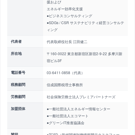
援および
エネルギー効率化支援
●ビジネスコンサルティング
●SDGs / CSR サステナビリティ経営コンサルテ
ィング
代表者
代表取締役社長 江田健二
所在地
〒160-0022 東京都新宿区新宿2-9-22 多摩川新
宿ビル3F
電話番号
03-6411-0858（代表）
税務顧問
信成国際税理士事務所
労務顧問
社会保険労務士法人プレミアパートナーズ
加盟団体
●一般社団法人エネルギー情報センター
●一般社団法人エコマート
●グリーンIT推進協議会
賛同
●TCFD（気候関連財務情報開示タスクフォー