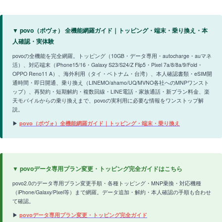
▼ povo（ポヴォ） 全機能網羅ガイド｜トッピング・端末・乗り換え・本
人確認・実体験
povoの全機能を完全網羅。トッピング（10GB・データ専用・autocharge・auマネ
活）、対応端末（iPhone15/16・Galaxy S23/S24/Z Flip5・Pixel 7a/8/8a/9/Fold・
OPPO Reno11 A）、海外利用（タイ・ベトナム・台湾）、本人確認書類・eSIM開
通時間・即日開通、乗り換え（LINEMO/ahamo/UQ/MVNO各社へのMNPワンスト
ップ）、再契約・短期解約・複数回線・LINE電話・家族通話・新プラン料金、楽
天モバイルからの乗り換えまで、povoの実利用に必要な情報をワンストップ解
説。
▶
povo（ポヴォ）全機能網羅ガイド｜トッピング・端末・乗り換え
▼ povoデータ専用プラン変更・トッピング完全ガイドはこちら
povo2.0のデータ専用プラン変更手順・各種トッピング・MNP乗換・対応機種
（iPhone/Galaxy/Pixel等）まで網羅。データ追加・解約・本人確認の手順も合わせ
て確認。
▶
povoデータ専用プラン変更・トッピング完全ガイド