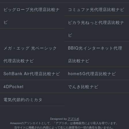
ビッグローブ光代理店比較ナ
コミュファ光代理店比較ナビ
ビ
ピカラ光ねっと代理店比較ナ
ビ
メガ・エッグ 光ベーシック
BBIQ光インターネット代理
代理店比較ナビ
店比較ナビ
SoftBank Air代理店比較ナビ
home5G代理店比較ナビ
4DPocket
でんき比較ナビ
電気代節約のミカタ
Designed by
アプリポ
Amazonのアソシエイトとして、「アプリポ」は適格販売により収入を得ています。
当サイトに掲載された内容によって生じた損害等の一切の責任を負いません。