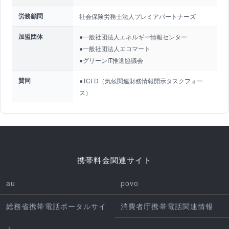
労務顧問
社会保険労務士法人プレミアパートナーズ
加盟団体
●一般社団法人エネルギー情報センター
●一般社団法人エコマート
●グリーンIT推進協議会
賛同
●TCFD（気候関連財務情報開示タスクフォー
ス）
携帯料金関連サイト
au
povo
総務省携帯電話ポータルサイ
消費者庁携帯電話関連情報
ト