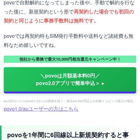
povoで自動解約になってしまった後や、手動で解約を行な
った後に、新規契約という形で
再契約した場合でも初回の
契約と同じように事務手数料は無料です。
povoでは再契約時もSIM発行手数料や送料など諸経費も無
料なため嬉しいですね。
他社から乗換で最大10,000円相当還元キャンペーン中！
＼povoは月額基本料0円／
povo2.0アプリで簡単申込＞
au/UQモバイル/povo1.0からの乗換を除く。税込24,000円以上の対象トッピング購入の場合。
povo1.0/auユーザーの方はこちら
povoを1年間に6回線以上新規契約すると事