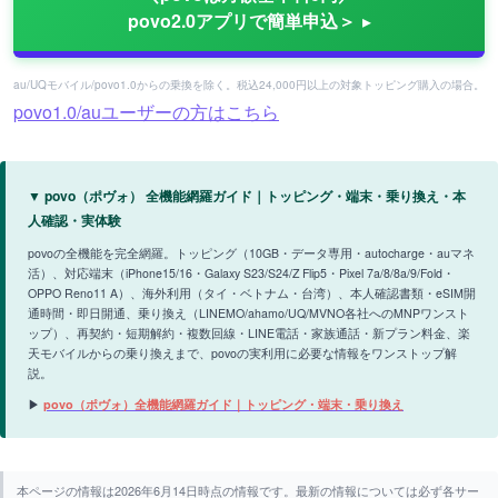
povo2.0アプリで簡単申込＞
au/UQモバイル/povo1.0からの乗換を除く。税込24,000円以上の対象トッピング購入の場合。
povo1.0/auユーザーの方はこちら
▼ povo（ポヴォ） 全機能網羅ガイド｜トッピング・端末・乗り換え・本
人確認・実体験
povoの全機能を完全網羅。トッピング（10GB・データ専用・autocharge・auマネ
活）、対応端末（iPhone15/16・Galaxy S23/S24/Z Flip5・Pixel 7a/8/8a/9/Fold・
OPPO Reno11 A）、海外利用（タイ・ベトナム・台湾）、本人確認書類・eSIM開
通時間・即日開通、乗り換え（LINEMO/ahamo/UQ/MVNO各社へのMNPワンスト
ップ）、再契約・短期解約・複数回線・LINE電話・家族通話・新プラン料金、楽
天モバイルからの乗り換えまで、povoの実利用に必要な情報をワンストップ解
説。
▶
povo（ポヴォ）全機能網羅ガイド｜トッピング・端末・乗り換え
本ページの情報は2026年6月14日時点の情報です。最新の情報については必ず各サー