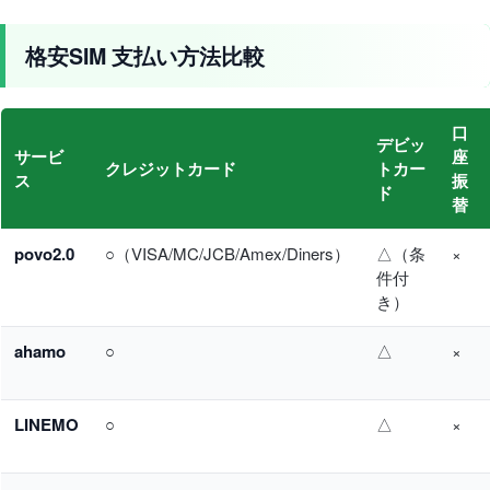
格安SIM 支払い方法比較
口
デビッ
サービ
座
クレジットカード
トカー
ス
振
ド
替
povo2.0
○（VISA/MC/JCB/Amex/Diners）
△（条
×
件付
き）
ahamo
○
△
×
LINEMO
○
△
×