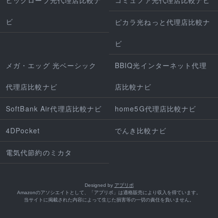
ビ
ピカラ光ねっと代理店比較ナ
ビ
メガ・エッグ 光ベーシック
BBIQ光インターネット代理
代理店比較ナビ
店比較ナビ
SoftBank Air代理店比較ナビ
home5G代理店比較ナビ
4DPocket
でんき比較ナビ
電気代節約のミカタ
Designed by
アプリポ
Amazonのアソシエイトとして、「アプリポ」は適格販売により収入を得ています。
当サイトに掲載された内容によって生じた損害等の一切の責任を負いません。