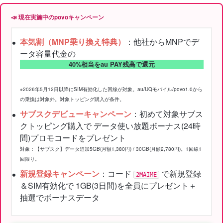
📣 現在実施中のpovoキャンペーン
本気割（MNP乗り換え特典）
：他社からMNPでデ
ータ容量代金の
40%相当をau PAY残高で還元
※2026年5月12日以降にSIM有効化した回線が対象。au/UQモバイル/povo1.0から
の乗換は対象外。対象トッピング購入が条件。
サブスクデビューキャンペーン
：初めて対象サブス
クトッピング購入で データ使い放題ボーナス(24時
間)プロモコードをプレゼント
対象：【サブスク】データ追加5GB(月額1,380円) / 30GB(月額2,780円)。1回線1
回限り。
新規登録キャンペーン
：コード
で新規登録
2MAIME
＆SIM有効化で 1GB(3日間)を全員にプレゼント＋
抽選でボーナスデータ