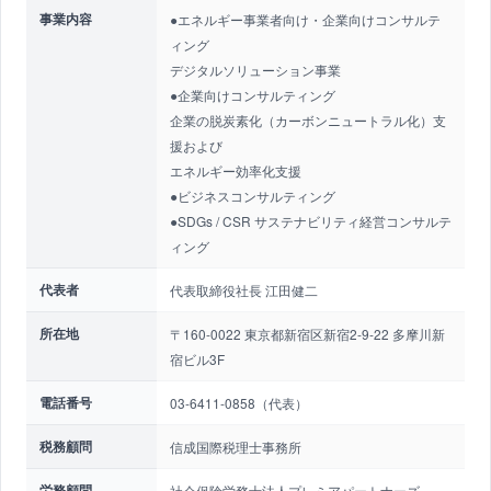
事業内容
●エネルギー事業者向け・企業向けコンサルテ
ィング
デジタルソリューション事業
●企業向けコンサルティング
企業の脱炭素化（カーボンニュートラル化）支
援および
エネルギー効率化支援
●ビジネスコンサルティング
●SDGs / CSR サステナビリティ経営コンサルテ
ィング
代表者
代表取締役社長 江田健二
所在地
〒160-0022 東京都新宿区新宿2-9-22 多摩川新
宿ビル3F
電話番号
03-6411-0858（代表）
税務顧問
信成国際税理士事務所
労務顧問
社会保険労務士法人プレミアパートナーズ