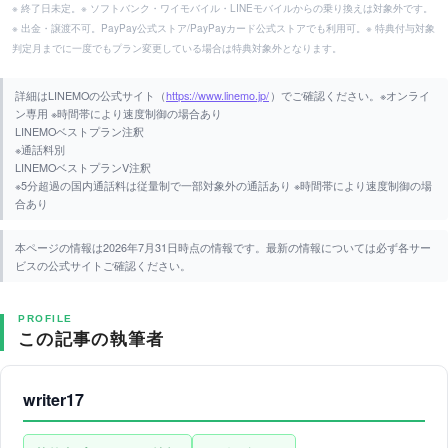
※ 終了日未定。※ ソフトバンク・ワイモバイル・LINEモバイルからの乗り換えは対象外です。
※ 出金・譲渡不可。PayPay公式ストア/PayPayカード公式ストアでも利用可。※ 特典付与対象
判定月までに一度でもプラン変更している場合は特典対象外となります。
詳細はLINEMOの公式サイト（
https://www.linemo.jp/
）でご確認ください。※オンライ
ン専用 ※時間帯により速度制御の場合あり
LINEMOベストプラン注釈
※通話料別
LINEMOベストプランV注釈
※5分超過の国内通話料は従量制で一部対象外の通話あり ※時間帯により速度制御の場
合あり
本ページの情報は2026年7月31日時点の情報です。最新の情報については必ず各サー
ビスの公式サイトご確認ください。
PROFILE
この記事の執筆者
writer17