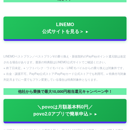
LINEMO
公式サイトを見る＞
LINEMOベストプラン／ベストプランVの乗り換え・新規契約のPayPayポイント還元額は改定
される場合があります。最新の特典額はLINEMO公式サイトでご確認ください。
※ 終了日未定。※ ソフトバンク・ワイモバイル・LINEモバイルからの乗り換えは対象外です。
※ 出金・譲渡不可。PayPay公式ストア/PayPayカード公式ストアでも利用可。※ 特典付与対象
判定月までに一度でもプラン変更している場合は特典対象外となります。
他社から乗換で最大10,000円相当還元キャンペーン中！
＼povoは月額基本料0円／
povo2.0アプリで簡単申込＞