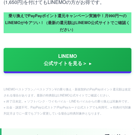
(1,650円)を付けてもLINEMOの方がお得です。
乗り換えでPayPayポイント還元キャンペーン実施中！月990円〜の
LINEMOが今アツい！（最新の還元額はLINEMO公式サイトでご確認く
ださい）
LINEMO
公式サイトを見る＞
LINEMOベストプラン／ベストプランVの乗り換え・新規契約のPayPayポイント還元額は改定
される場合があります。最新の特典額はLINEMO公式サイトでご確認ください。
※ 終了日未定。※ ソフトバンク・ワイモバイル・LINEモバイルからの乗り換えは対象外です。
※ 出金・譲渡不可。PayPay公式ストア/PayPayカード公式ストアでも利用可。※ 特典付与対象
判定月までに一度でもプラン変更している場合は特典対象外となります。