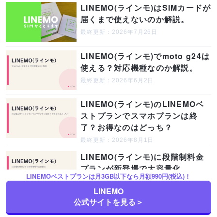
LINEMO(ラインモ)はSIMカードが
届くまで使えないのか解説。
最終更新：2026年7月26日
LINEMO(ラインモ)でmoto g24は
使える？対応機種なのか解説。
最終更新：2026年6月2日
LINEMO(ラインモ)のLINEMOベ
ストプランでスマホプランは終
了？お得なのはどっち？
最終更新：2026年8月1日
LINEMO(ラインモ)に段階制料金
プランが新登場で大容量化。
LINEMOベストプランは月3GB以下なら月額990円(税込)！
最終更新：2026年7月31日
LINEMO
公式サイトを見る＞
LINEMOで本人確認書類がない場
合は？保険証&パスポートは使え