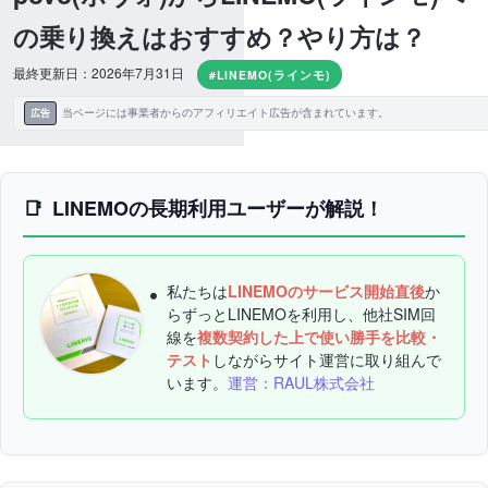
の乗り換えはおすすめ？やり方は？
最終更新日：2026年7月31日
#LINEMO(ラインモ)
当ページには事業者からのアフィリエイト広告が含まれています。
広告
LINEMOの長期利用ユーザーが解説！
私たちは
LINEMOのサービス開始直後
か
らずっとLINEMOを利用し、他社SIM回
線を
複数契約した上で使い勝手を比較・
テスト
しながらサイト運営に取り組んで
います。
運営：RAUL株式会社