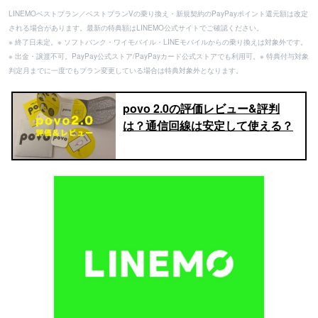
LINEMOベストプラン／ベストプランVの乗り換え・新規契約のPayPayポイント還元額は改定
される場合があります。最新の特典額はLINEMO公式サイトでご確認ください。
※ 終了日未定。※ ソフトバンク・ワイモバイル・LINEモバイルからの乗り換えは対象外です。
※ 出金・譲渡不可。PayPay公式ストア/PayPayカード公式ストアでも利用可。※ 特典付与対象
判定月までに一度でもプラン変更している場合は特典対象外となります。
povo 2.0の評価レビュー&評判
は？通信回線は安定して使える？