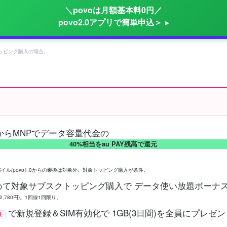
＼povoは月額基本料0円／
povo2.0アプリで簡単申込＞
象トッピング購入の場合。
からMNPでデータ容量代金の
40%相当をau PAY残高で還元
モバイル/povo1.0からの乗換は対象外。対象トッピング購入が条件。
めて対象サブスクトッピング購入で データ使い放題ボーナス
2,780円)。1回線1回限り。
で新規登録＆SIM有効化で 1GB(3日間)を全員にプレ
E