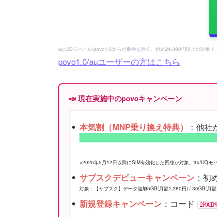
au/UQモバイル/povo1.0からの乗換を除く。税込24,000円以上の対
povo1.0/auユーザーの方はこちら
📣 現在実施中のpovoキャンペーン
：他社
本気割（MNP乗り換え特典）
※2026年5月12日以降にSIM有効化した回線が対象。au/UQ
：初
サブスクデビューキャンペーン
対象：【サブスク】データ追加5GB(月額1,380円) / 30GB(月額
：コード
新規登録キャンペーン
2MAIM