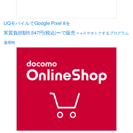
UQモバイルでGoogle Pixel 8を
実質負担額5,547円(税込)〜で販売＞
※スマホトクするプログラム
適用時