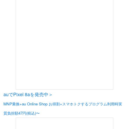
auでPixel 8aを発売中＞
MNP乗換+au Online Shop お得割+スマホトクするプログラム利用時実
質負担額47円(税込)〜
※在庫がなくなり次第、終了となります。