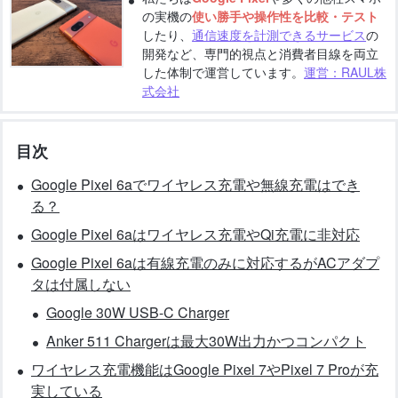
の実機の
使い勝手や操作性を比較・テスト
したり、
通信速度を計測できるサービス
の
開発など、専門的視点と消費者目線を両立
した体制で運営しています。
運営：RAUL株
式会社
目次
Google Pixel 6aでワイヤレス充電や無線充電はでき
る？
Google Pixel 6aはワイヤレス充電やQi充電に非対応
Google Pixel 6aは有線充電のみに対応するがACアダプ
タは付属しない
Google 30W USB-C Charger
Anker 511 Chargerは最大30W出力かつコンパクト
ワイヤレス充電機能はGoogle Pixel 7やPixel 7 Proが充
実している