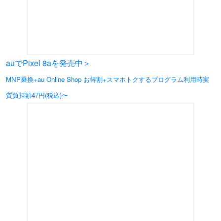
auでPixel 8aを発売中＞
MNP乗換+au Online Shop お得割+スマホトクするプログラム利用時実
質負担額47円(税込)〜
※在庫がなくなり次第、終了となります。