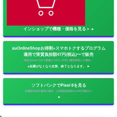
インショップで機種・価格を見る＞
auOnlineShopお得割+スマホトクするプログラム
適用で実質負担額47円(税込)〜で販売
他社/povo2.0から乗換かつ24ヶ月目に端末返却した場合。
※在庫がなくなり次第、終了となります。
ソフトバンクでPixel 8を見る
各種割引条件適用の場合、お客様負担額22,008円(税込)〜