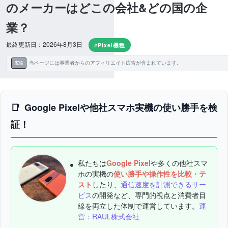
のメーカーはどこの会社&どの国の企
業？
最終更新日：2026年8月3日
#Pixel機種
当ページには事業者からのアフィリエイト広告が含まれています。
広告
Google Pixelや他社スマホ実機の使い勝手を検
証！
私たちは
Google Pixel
や多くの他社スマ
ホの実機の
使い勝手や操作性を比較・テ
スト
したり、
通信速度を計測できるサー
ビス
の開発など、専門的視点と消費者目
線を両立した体制で運営しています。
運
営：RAUL株式会社