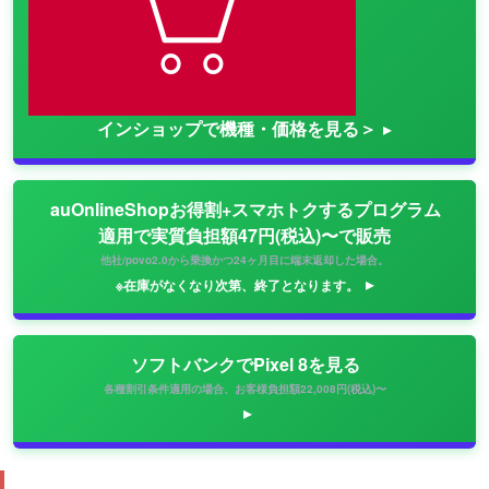
インショップで機種・価格を見る＞
auOnlineShopお得割+スマホトクするプログラム
適用で実質負担額47円(税込)〜で販売
他社/povo2.0から乗換かつ24ヶ月目に端末返却した場合。
※在庫がなくなり次第、終了となります。
ソフトバンクでPixel 8を見る
各種割引条件適用の場合、お客様負担額22,008円(税込)〜