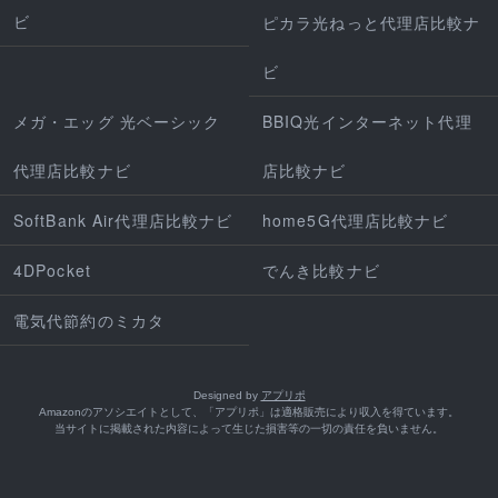
ビ
ピカラ光ねっと代理店比較ナ
ビ
メガ・エッグ 光ベーシック
BBIQ光インターネット代理
代理店比較ナビ
店比較ナビ
SoftBank Air代理店比較ナビ
home5G代理店比較ナビ
4DPocket
でんき比較ナビ
電気代節約のミカタ
Designed by
アプリポ
Amazonのアソシエイトとして、「アプリポ」は適格販売により収入を得ています。
当サイトに掲載された内容によって生じた損害等の一切の責任を負いません。