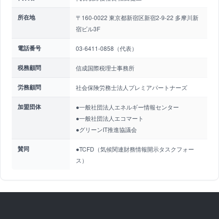
所在地
〒160-0022 東京都新宿区新宿2-9-22 多摩川新
宿ビル3F
電話番号
03-6411-0858（代表）
税務顧問
信成国際税理士事務所
労務顧問
社会保険労務士法人プレミアパートナーズ
加盟団体
●一般社団法人エネルギー情報センター
●一般社団法人エコマート
●グリーンIT推進協議会
賛同
●TCFD（気候関連財務情報開示タスクフォー
ス）