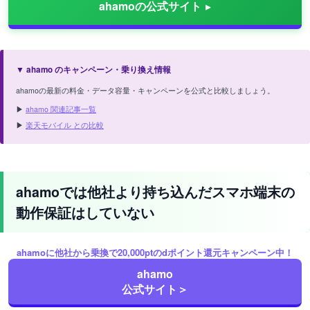
ahamoの公式サイト
▼ ahamo のキャンペーン・乗り換え情報
ahamoの最新の料金・データ容量・キャンペーンを公式と比較しましょう。
▶
ahamo 関連記事一覧
▶
楽天モバイル との比較
ahamoでは他社より持ち込んだスマホ端末の
動作保証はしていない
ahamoに他社から乗換で20,000ptのdポイント還元キャンペーン中！
ahamoやNTTドコモでは基本的に、他社で販売されていた
ahamo
スマホ端末をahamoに持ち込む際の動作保証は行っており
公式サイト＞
ません。