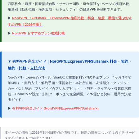
月額料金・速度・同時接続台数・サーバー国数・返金保証を1ページで横断比較。
用途別（動画視聴・海外渡航・セキュリティ）の最適VPNを診断できます。
▶
NordVPN・Surfshark・ExpressVPN 徹底比較｜料金・速度・機能で選ぶおす
すめVPN【2026年版】
▶
NordVPN おすすめプラン徹底比較
▼ 有料VPN完全ガイド｜NordVPN/ExpressVPN/Surfshark 料金・契約・
解約・比較・支払方法
NordVPN・ExpressVPN・Surfsharkなど主要有料VPNの料金プラン（1ヶ月/1年/2
年/3年）・契約方法・解約手順・運営会社・本社所在地・友達紹介・クレジット
カードなし契約（プリペイド/Vプリカ/デビット）・無料トライアル・複数端末接
続・iPhone/Mac設定・割引クーポンまで完全網羅。VPN選びと契約・運用の決定
版ガイド。
▶
有料VPN完全ガイド (NordVPN/ExpressVPN/Surfshark)
本ページの情報は2026年8月4日時点の情報です。最新の情報については必ず各サービ
スの公式サイトご確認ください。