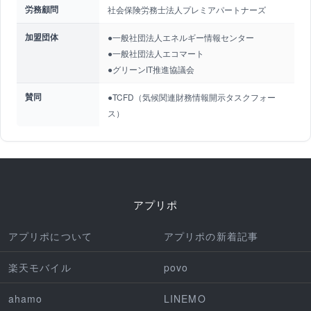
労務顧問
社会保険労務士法人プレミアパートナーズ
加盟団体
●一般社団法人エネルギー情報センター
●一般社団法人エコマート
●グリーンIT推進協議会
賛同
●TCFD（気候関連財務情報開示タスクフォー
ス）
アプリポ
アプリポについて
アプリポの新着記事
楽天モバイル
povo
ahamo
LINEMO