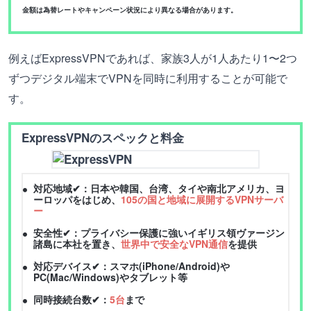
金額は為替レートやキャンペーン状況により異なる場合があります。
例えばExpressVPNであれば、家族3人が1人あたり1〜2つ
ずつデジタル端末でVPNを同時に利用することが可能で
す。
ExpressVPNのスペックと料金
対応地域✔：日本や韓国、台湾、タイや南北アメリカ、ヨ
ーロッパをはじめ、
105の国と地域に展開するVPNサーバ
ー
安全性✔：プライバシー保護に強いイギリス領ヴァージン
諸島に本社を置き、
世界中で安全なVPN通信
を提供
対応デバイス✔：スマホ(iPhone/Android)や
PC(Mac/Windows)やタブレット等
同時接続台数✔：
5台
まで