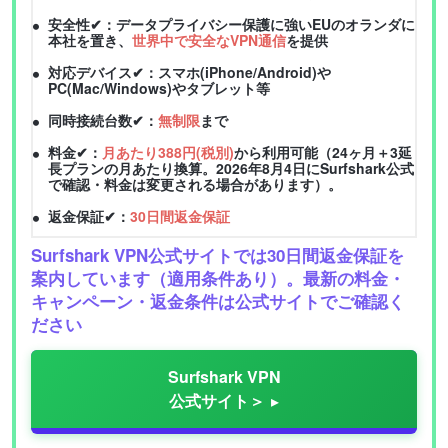
安全性✔：データプライバシー保護に強いEUのオランダに
本社を置き、
世界中で安全なVPN通信
を提供
対応デバイス✔：スマホ(iPhone/Android)や
PC(Mac/Windows)やタブレット等
同時接続台数✔：
無制限
まで
料金✔：
月あたり388円(税別)
から利用可能（24ヶ月＋3延
長プランの月あたり換算。2026年8月4日にSurfshark公式
で確認・料金は変更される場合があります）。
返金保証✔：
30日間返金保証
Surfshark VPN公式サイトでは30日間返金保証を
案内しています（適用条件あり）。最新の料金・
キャンペーン・返金条件は公式サイトでご確認く
ださい
Surfshark VPN
公式サイト＞