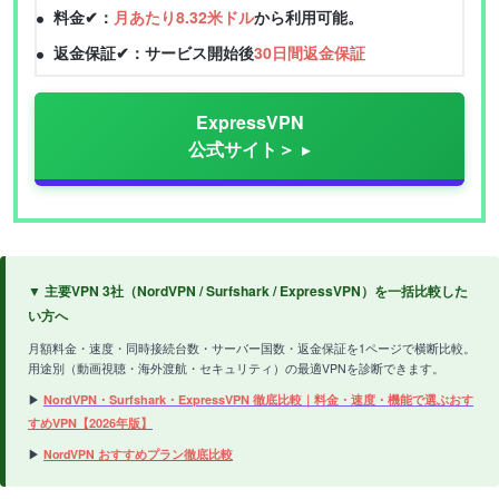
料金✔：
月あたり8.32米ドル
から利用可能。
返金保証✔：サービス開始後
30日間返金保証
ExpressVPN
公式サイト＞
▼ 主要VPN 3社（NordVPN / Surfshark / ExpressVPN）を一括比較した
い方へ
月額料金・速度・同時接続台数・サーバー国数・返金保証を1ページで横断比較。
用途別（動画視聴・海外渡航・セキュリティ）の最適VPNを診断できます。
▶
NordVPN・Surfshark・ExpressVPN 徹底比較｜料金・速度・機能で選ぶおす
すめVPN【2026年版】
▶
NordVPN おすすめプラン徹底比較