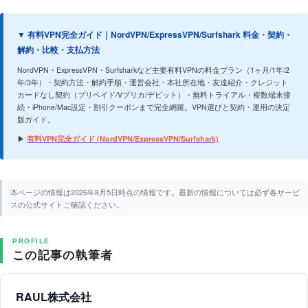
▼ 有料VPN完全ガイド｜NordVPN/ExpressVPN/Surfshark 料金・契約・
解約・比較・支払方法
NordVPN・ExpressVPN・Surfsharkなど主要有料VPNの料金プラン（1ヶ月/1年/2
年/3年）・契約方法・解約手順・運営会社・本社所在地・友達紹介・クレジット
カードなし契約（プリペイド/Vプリカ/デビット）・無料トライアル・複数端末接
続・iPhone/Mac設定・割引クーポンまで完全網羅。VPN選びと契約・運用の決定
版ガイド。
▶
有料VPN完全ガイド (NordVPN/ExpressVPN/Surfshark)
本ページの情報は2026年8月5日時点の情報です。最新の情報については必ず各サービ
スの公式サイトご確認ください。
PROFILE
この記事の執筆者
RAUL株式会社