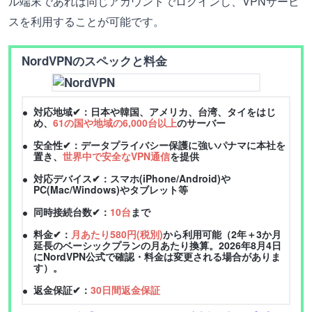
ル端末であれば同じアカウントでログインし、VPNサービ
スを利用することが可能です。
NordVPNのスペックと料金
対応地域✔：日本や韓国、アメリカ、台湾、タイをはじ
め、
61の国や地域の6,000台以上
のサーバー
安全性✔：データプライバシー保護に強いパナマに本社を
置き、
世界中で安全なVPN通信
を提供
対応デバイス✔：スマホ(iPhone/Android)や
PC(Mac/Windows)やタブレット等
同時接続台数✔：
10台
まで
料金✔：
月あたり580円(税別)
から利用可能（2年＋3か月
延長のベーシックプランの月あたり換算。2026年8月4日
にNordVPN公式で確認・料金は変更される場合がありま
す）。
返金保証✔：
30日間返金保証