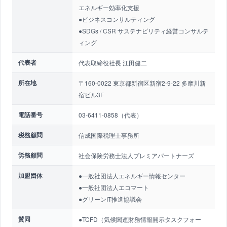
エネルギー効率化支援
●ビジネスコンサルティング
●SDGs / CSR サステナビリティ経営コンサルテ
ィング
代表者
代表取締役社長 江田健二
所在地
〒160-0022 東京都新宿区新宿2-9-22 多摩川新
宿ビル3F
電話番号
03-6411-0858（代表）
税務顧問
信成国際税理士事務所
労務顧問
社会保険労務士法人プレミアパートナーズ
加盟団体
●一般社団法人エネルギー情報センター
●一般社団法人エコマート
●グリーンIT推進協議会
賛同
●TCFD（気候関連財務情報開示タスクフォー