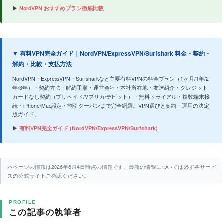
▶
NordVPN おすすめプラン徹底比較
▼ 有料VPN完全ガイド｜NordVPN/ExpressVPN/Surfshark 料金・契約・
解約・比較・支払方法
NordVPN・ExpressVPN・Surfsharkなど主要有料VPNの料金プラン（1ヶ月/1年/2
年/3年）・契約方法・解約手順・運営会社・本社所在地・友達紹介・クレジット
カードなし契約（プリペイド/Vプリカ/デビット）・無料トライアル・複数端末接
続・iPhone/Mac設定・割引クーポンまで完全網羅。VPN選びと契約・運用の決定
版ガイド。
▶
有料VPN完全ガイド (NordVPN/ExpressVPN/Surfshark)
本ページの情報は2026年8月4日時点の情報です。最新の情報については必ず各サービ
スの公式サイトご確認ください。
PROFILE
この記事の執筆者