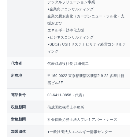
デジタルソリューション事業
●企業向けコンサルティング
企業の脱炭素化（カーボンニュートラル化）支
援および
エネルギー効率化支援
●ビジネスコンサルティング
●SDGs / CSR サステナビリティ経営コンサルテ
ィング
代表者
代表取締役社長 江田健二
所在地
〒160-0022 東京都新宿区新宿2-9-22 多摩川新
宿ビル3F
電話番号
03-6411-0858（代表）
税務顧問
信成国際税理士事務所
労務顧問
社会保険労務士法人プレミアパートナーズ
加盟団体
●一般社団法人エネルギー情報センター