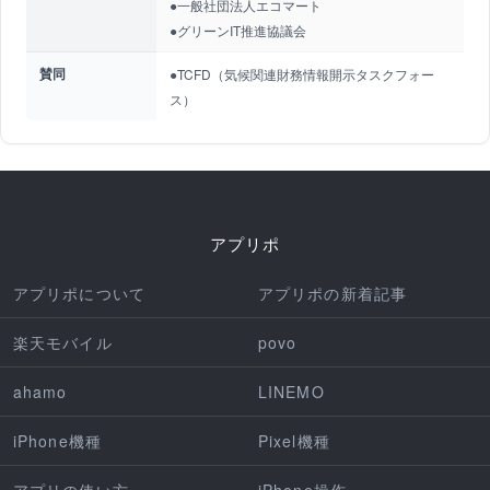
●一般社団法人エコマート
●グリーンIT推進協議会
賛同
●TCFD（気候関連財務情報開示タスクフォー
ス）
アプリポ
アプリポについて
アプリポの新着記事
楽天モバイル
povo
ahamo
LINEMO
iPhone機種
Pixel機種
アプリの使い方
iPhone操作