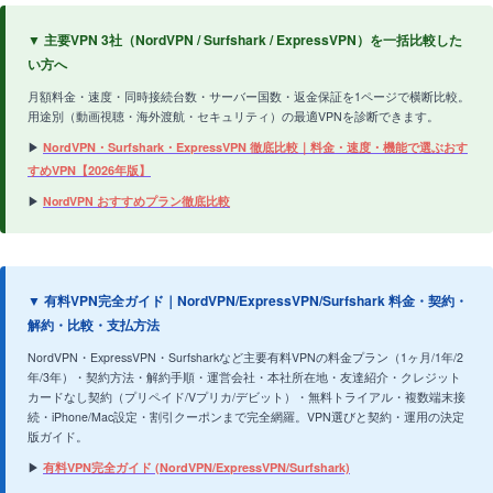
▼ 主要VPN 3社（NordVPN / Surfshark / ExpressVPN）を一括比較した
い方へ
月額料金・速度・同時接続台数・サーバー国数・返金保証を1ページで横断比較。
用途別（動画視聴・海外渡航・セキュリティ）の最適VPNを診断できます。
▶
NordVPN・Surfshark・ExpressVPN 徹底比較｜料金・速度・機能で選ぶおす
すめVPN【2026年版】
▶
NordVPN おすすめプラン徹底比較
▼ 有料VPN完全ガイド｜NordVPN/ExpressVPN/Surfshark 料金・契約・
解約・比較・支払方法
NordVPN・ExpressVPN・Surfsharkなど主要有料VPNの料金プラン（1ヶ月/1年/2
年/3年）・契約方法・解約手順・運営会社・本社所在地・友達紹介・クレジット
カードなし契約（プリペイド/Vプリカ/デビット）・無料トライアル・複数端末接
続・iPhone/Mac設定・割引クーポンまで完全網羅。VPN選びと契約・運用の決定
版ガイド。
▶
有料VPN完全ガイド (NordVPN/ExpressVPN/Surfshark)