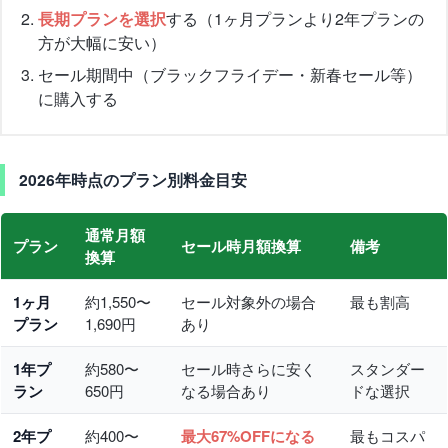
長期プランを選択
する（1ヶ月プランより2年プランの
方が大幅に安い）
セール期間中（ブラックフライデー・新春セール等）
に購入する
2026年時点のプラン別料金目安
通常月額
プラン
セール時月額換算
備考
換算
1ヶ月
約1,550〜
セール対象外の場合
最も割高
プラン
1,690円
あり
1年プ
約580〜
セール時さらに安く
スタンダー
ラン
650円
なる場合あり
ドな選択
2年プ
約400〜
最大67%OFFになる
最もコスパ