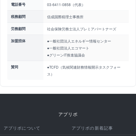
電話番号
03-6411-0858（代表）
税務顧問
信成国際税理士事務所
労務顧問
社会保険労務士法人プレミアパートナーズ
加盟団体
●一般社団法人エネルギー情報センター
●一般社団法人エコマート
●グリーンIT推進協議会
賛同
●TCFD（気候関連財務情報開示タスクフォー
ス）
アプリポ
アプリポについて
アプリポの新着記事