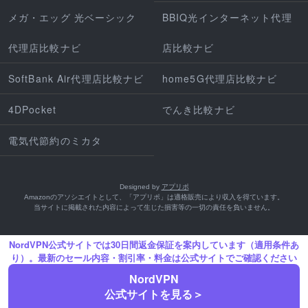
メガ・エッグ 光ベーシック
BBIQ光インターネット代理
代理店比較ナビ
店比較ナビ
SoftBank Air代理店比較ナビ
home5G代理店比較ナビ
4DPocket
でんき比較ナビ
電気代節約のミカタ
Designed by
アプリポ
Amazonのアソシエイトとして、「アプリポ」は適格販売により収入を得ています。
当サイトに掲載された内容によって生じた損害等の一切の責任を負いません。
NordVPN公式サイトでは30日間返金保証を案内しています（適用条件あ
り）。最新のセール内容・割引率・料金は公式サイトでご確認ください
NordVPN
公式サイトを見る＞