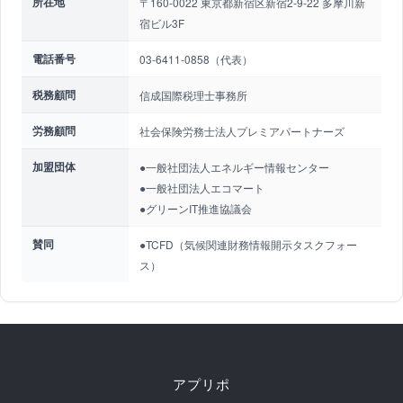
所在地
〒160-0022 東京都新宿区新宿2-9-22 多摩川新
宿ビル3F
電話番号
03-6411-0858（代表）
税務顧問
信成国際税理士事務所
労務顧問
社会保険労務士法人プレミアパートナーズ
加盟団体
●一般社団法人エネルギー情報センター
●一般社団法人エコマート
●グリーンIT推進協議会
賛同
●TCFD（気候関連財務情報開示タスクフォー
ス）
アプリポ