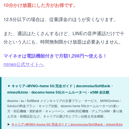
10分かけ放題にした方がお得です。
12.5分以下の場合は、従量課金のほうが安くなります。
また、通話はたくさんするけど、LINEの音声通話だけで十
分という人にも、時間無制限かけ放題は必要ありません。
マイネオは電話機能付きで月額1,298円〜使える！
mineo公式サイトへ
▼ キャリア×MVNO×home 5G 完全ガイド｜docomo/au/SoftBank・
mineo/IIJmio・docomo home 5G(ホームルーター)・eSIM 全比較
docomo / au / SoftBank メインキャリアの主要プラン・サービス、MVNO(mineo /
IIJmio)の料金プラン・キャリア比較、docomo home 5G(ホームルーター)の使い
方・対応機種・契約条件・キャンペーン、eSIM(対応機種・デュアルSIM・乗り換
え方法・初期設定)など、キャリアの選び方とプラン比較を完全網羅。
▶
キャリア×MVNO×home 5G 完全ガイド｜docomo/au/SoftBank・mineo/IIJm