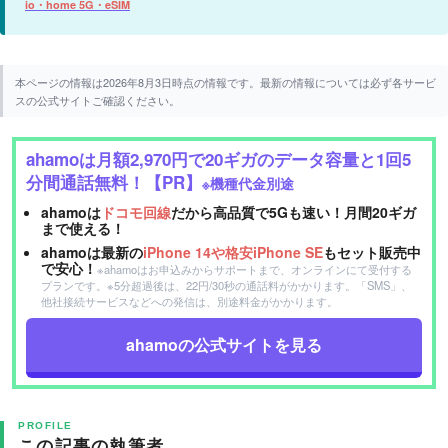
io・home 5G・eSIM
本ページの情報は2026年8月3日時点の情報です。最新の情報については必ず各サービ
スの公式サイトご確認ください。
ahamoは月額2,970円で20ギガのデータ容量と1回5
分間通話無料！【PR】
※機種代金別途
ahamoは
ドコモ回線
だから高品質で5Gも速い！月間20ギガ
まで使える！
ahamoは最新の
iPhone 14や格安iPhone SE
もセット販売中
で安心！
※ahamoはお申込みからサポートまで、オンラインにて受付する
プランです。※5分超過後は、22円/30秒の通話料がかかります。「SMS」、
他社接続サービスなどへの発信は、別途料金がかかります。
ahamoの公式サイトを見る
PROFILE
この記事の執筆者