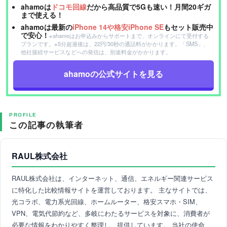
ahamoは
ドコモ回線
だから高品質で5Gも速い！月間20ギガ
まで使える！
ahamoは最新の
iPhone 14や格安iPhone SE
もセット販売中
で安心！
※ahamoはお申込みからサポートまで、オンラインにて受付する
プランです。※5分超過後は、22円/30秒の通話料がかかります。「SMS」、
他社接続サービスなどへの発信は、別途料金がかかります。
ahamoの公式サイトを見る
PROFILE
この記事の執筆者
RAUL株式会社
RAUL株式会社は、インターネット、通信、エネルギー関連サービス
に特化した比較情報サイトを運営しております。 主なサイトでは、
光コラボ、電力系光回線、ホームルーター、格安スマホ・SIM、
VPN、電気代節約など、多岐にわたるサービスを対象に、消費者が
必要な情報をわかりやすく整理し、提供しています。 当社の使命