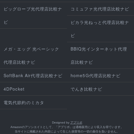
ビッグローブ光代理店比較ナ
コミュファ光代理店比較ナビ
ビ
ピカラ光ねっと代理店比較ナ
ビ
メガ・エッグ 光ベーシック
BBIQ光インターネット代理
代理店比較ナビ
店比較ナビ
SoftBank Air代理店比較ナビ
home5G代理店比較ナビ
4DPocket
でんき比較ナビ
電気代節約のミカタ
Designed by
アプリポ
Amazonのアソシエイトとして、「アプリポ」は適格販売により収入を得ています。
当サイトに掲載された内容によって生じた損害等の一切の責任を負いません。