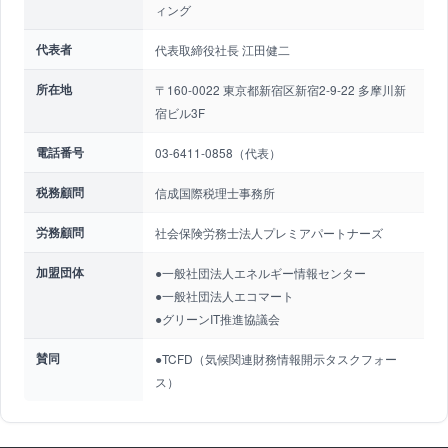
ィング
代表者
代表取締役社長 江田健二
所在地
〒160-0022 東京都新宿区新宿2-9-22 多摩川新
宿ビル3F
電話番号
03-6411-0858（代表）
税務顧問
信成国際税理士事務所
労務顧問
社会保険労務士法人プレミアパートナーズ
加盟団体
●一般社団法人エネルギー情報センター
●一般社団法人エコマート
●グリーンIT推進協議会
賛同
●TCFD（気候関連財務情報開示タスクフォー
ス）