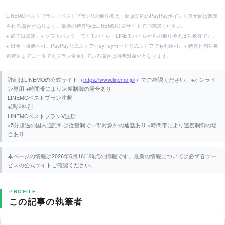
LINEMOベストプラン／ベストプランVの乗り換え・新規契約のPayPayポイント還元額は改定
される場合があります。最新の特典額はLINEMO公式サイトでご確認ください。
※ 終了日未定。※ ソフトバンク・ワイモバイル・LINEモバイルからの乗り換えは対象外です。
※ 出金・譲渡不可。PayPay公式ストア/PayPayカード公式ストアでも利用可。※ 特典付与対象
判定月までに一度でもプラン変更している場合は特典対象外となります。
詳細はLINEMOの公式サイト（
https://www.linemo.jp/
）でご確認ください。※オンライ
ン専用 ※時間帯により速度制御の場合あり
LINEMOベストプラン注釈
※通話料別
LINEMOベストプランV注釈
※5分超過の国内通話料は従量制で一部対象外の通話あり ※時間帯により速度制御の場
合あり
本ページの情報は2026年6月16日時点の情報です。最新の情報については必ず各サー
ビスの公式サイトご確認ください。
PROFILE
この記事の執筆者