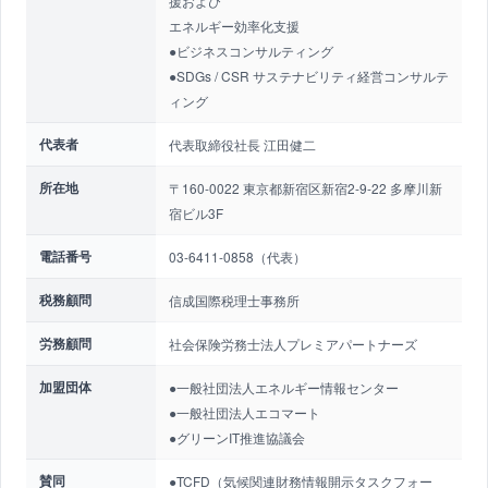
援および
エネルギー効率化支援
●ビジネスコンサルティング
●SDGs / CSR サステナビリティ経営コンサルテ
ィング
代表者
代表取締役社長 江田健二
所在地
〒160-0022 東京都新宿区新宿2-9-22 多摩川新
宿ビル3F
電話番号
03-6411-0858（代表）
税務顧問
信成国際税理士事務所
労務顧問
社会保険労務士法人プレミアパートナーズ
加盟団体
●一般社団法人エネルギー情報センター
●一般社団法人エコマート
●グリーンIT推進協議会
賛同
●TCFD（気候関連財務情報開示タスクフォー