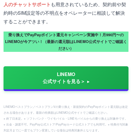
人のチャットサポート
も用意されているため、契約前や契
約時のSIM設定等の不明点をオペレーターに相談して解決
することができます。
乗り換えでPayPayポイント還元キャンペーン実施中！月990円〜の
LINEMOが今アツい！（最新の還元額はLINEMO公式サイトでご確認く
ださい）
LINEMO
公式サイトを見る＞
LINEMOベストプラン／ベストプランVの乗り換え・新規契約のPayPayポイント還元額は改定
される場合があります。最新の特典額はLINEMO公式サイトでご確認ください。
※ 終了日未定。※ ソフトバンク・ワイモバイル・LINEモバイルからの乗り換えは対象外です。
※ 出金・譲渡不可。PayPay公式ストア/PayPayカード公式ストアでも利用可。※ 特典付与対象
判定月までに一度でもプラン変更している場合は特典対象外となります。