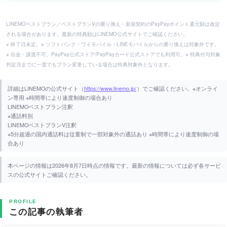
LINEMOベストプラン／ベストプランVの乗り換え・新規契約のPayPayポイント還元額は改定
される場合があります。最新の特典額はLINEMO公式サイトでご確認ください。
※ 終了日未定。※ ソフトバンク・ワイモバイル・LINEモバイルからの乗り換えは対象外です。
※ 出金・譲渡不可。PayPay公式ストア/PayPayカード公式ストアでも利用可。※ 特典付与対象
判定月までに一度でもプラン変更している場合は特典対象外となります。
詳細はLINEMOの公式サイト（
https://www.linemo.jp/
）でご確認ください。※オンライ
ン専用 ※時間帯により速度制御の場合あり
LINEMOベストプラン注釈
※通話料別
LINEMOベストプランV注釈
※5分超過の国内通話料は従量制で一部対象外の通話あり ※時間帯により速度制御の場
合あり
本ページの情報は2026年8月7日時点の情報です。最新の情報については必ず各サービ
スの公式サイトご確認ください。
PROFILE
この記事の執筆者