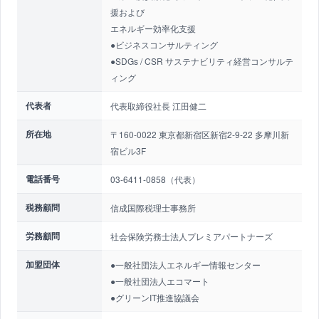
援および
エネルギー効率化支援
●ビジネスコンサルティング
●SDGs / CSR サステナビリティ経営コンサルテ
ィング
代表者
代表取締役社長 江田健二
所在地
〒160-0022 東京都新宿区新宿2-9-22 多摩川新
宿ビル3F
電話番号
03-6411-0858（代表）
税務顧問
信成国際税理士事務所
労務顧問
社会保険労務士法人プレミアパートナーズ
加盟団体
●一般社団法人エネルギー情報センター
●一般社団法人エコマート
●グリーンIT推進協議会