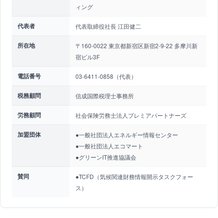
ィング
代表者
代表取締役社長 江田健二
所在地
〒160-0022 東京都新宿区新宿2-9-22 多摩川新
宿ビル3F
電話番号
03-6411-0858（代表）
税務顧問
信成国際税理士事務所
労務顧問
社会保険労務士法人プレミアパートナーズ
加盟団体
●一般社団法人エネルギー情報センター
●一般社団法人エコマート
●グリーンIT推進協議会
賛同
●TCFD（気候関連財務情報開示タスクフォー
ス）