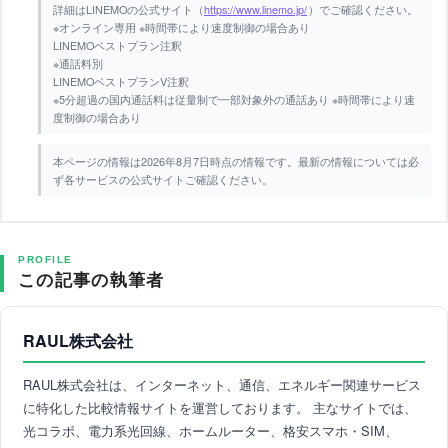
詳細はLINEMOの公式サイト（
https://www.linemo.jp/
）でご確認ください。
※オンライン専用 ※時間帯により速度制御の場合あり
LINEMOベストプラン注釈
※通話料別
LINEMOベストプランV注釈
※5分超過の国内通話料は従量制で一部対象外の通話あり ※時間帯により速
度制御の場合あり
本ページの情報は2026年8月7日時点の情報です。最新の情報については必
ず各サービスの公式サイトご確認ください。
PROFILE
この記事の執筆者
RAUL株式会社
RAUL株式会社は、インターネット、通信、エネルギー関連サービス
に特化した比較情報サイトを運営しております。 主なサイトでは、
光コラボ、電力系光回線、ホームルーター、格安スマホ・SIM、