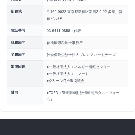
所在地
〒160-0022 東京都新宿区新宿2-9-22 多摩川新
宿ビル3F
電話番号
03-6411-0858（代表）
税務顧問
信成国際税理士事務所
労務顧問
社会保険労務士法人プレミアパートナーズ
加盟団体
●一般社団法人エネルギー情報センター
●一般社団法人エコマート
●グリーンIT推進協議会
賛同
●TCFD（気候関連財務情報開示タスクフォー
ス）