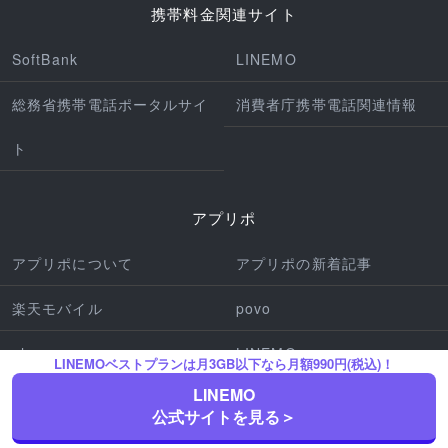
携帯料金関連サイト
SoftBank
LINEMO
総務省携帯電話ポータルサイ
消費者庁携帯電話関連情報
ト
アプリポ
アプリポについて
アプリポの新着記事
楽天モバイル
povo
ahamo
LINEMO
LINEMOベストプランは月3GB以下なら月額990円(税込)！
LINEMO
iPhone機種
Pixel機種
公式サイトを見る＞
アプリの使い方
iPhone操作