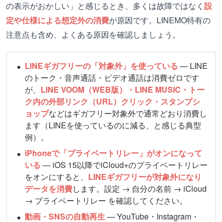
の表示がおかしい」と感じるとき、多くは故障ではなく
設
定や仕様による想定外の消費
が原因です。LINEMO特有の
注意点も含め、よくある原因を確認しましょう。
LINEギガフリーの「対象外」を使っている
— LINE
のトーク・音声通話・ビデオ通話は消費ゼロです
が、
LINE VOOM（WEB版）・LINE MUSIC・トー
ク内の外部リンク（URL）クリック・スタンプシ
ョップ
などはギガフリー対象外で通常どおり消費し
ます（LINEを使っているのに減る、と感じる典型
例）。
iPhoneで「プライベートリレー」がオンになって
いる
— iOS 15以降でiCloud+のプライベートリレー
をオンにすると、
LINEギガフリーが対象外になり
データを消費
します。設定 → 自分の名前 → iCloud
→ プライベートリレー を確認してください。
動画・SNSの自動再生
— YouTube・Instagram・