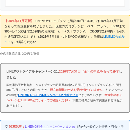
【2024年11月更新】
LINEMOのミニプラン（月額990円・3GB）は2024年11月下旬
をもって新規受付を終了しました。現在の受付プランは「ベストプラン」（3GBまで
990円／10GBまで2,090円の段階制）と「ベストプランV」（30GBで2,970円・5分以
内通話定額込み）です（2026年7月4日・LINEMO公式確認）。詳細は
LINEMO公式サ
イト
をご確認ください。
公式情報確認日: 2026年5月6日
LINEMOトライアルキャンペーン2は
2026年7月31日（金）の申込をもって終了
し
ました
契約事務手数料無料・ベストプランの月額基本料2ヶ月間0円（ベストプランVは2ヶ月間
880円/月）という内容でしたが、
。キャンペーン
現在は新規の申込を受け付けていません
の経緯は
にまとめています。
LINEMOトライアルキャンペーン2 完全ガイド
実施中のキャ
（同種の特典が改めて実施される場合が
ンペーンはLINEMO公式サイトでご確認ください
あります）。
💡
関連記事：
LINEMO料金・キャンペーンまとめ
（PayPayポイント特典・料金・申