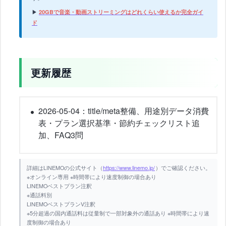
▶
20GBで音楽・動画ストリーミングはどれくらい使えるか完全ガイ
ド
更新履歴
2026-05-04：title/meta整備、用途別データ消費
表・プラン選択基準・節約チェックリスト追
加、FAQ3問
詳細はLINEMOの公式サイト（
https://www.linemo.jp/
）でご確認ください。
※オンライン専用 ※時間帯により速度制御の場合あり
LINEMOベストプラン注釈
※通話料別
LINEMOベストプランV注釈
※5分超過の国内通話料は従量制で一部対象外の通話あり ※時間帯により速
度制御の場合あり