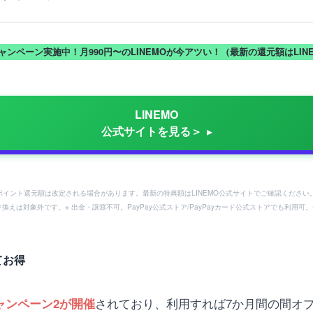
キャンペーン実施中！月990円〜のLINEMOが今アツい！（最新の還元額はLI
LINEMO
公式サイトを見る＞
ayポイント還元額は改定される場合があります。最新の特典額はLINEMO公式サイトでご確認ください
り換えは対象外です。※ 出金・譲渡不可。PayPay公式ストア/PayPayカード公式ストアでも利
てお得
されており、利用すれば7か月間の間オプ
ャンペーン2が開催