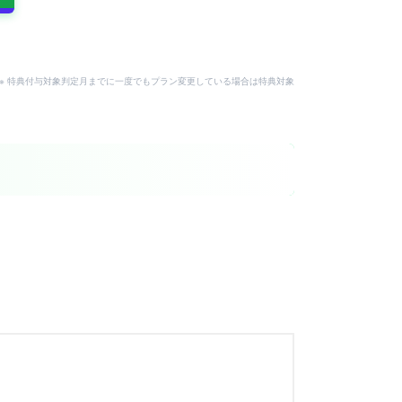
。
用可。※ 特典付与対象判定月までに一度でもプラン変更している場合は特典対象