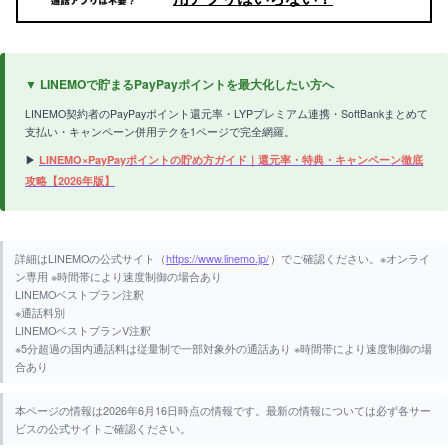
▼ LINEMOで貯まるPayPayポイントを最大化したい方へ
LINEMO契約者のPayPayポイント還元率・LYPプレミアム連携・SoftBankまとめて
支払い・キャンペーン併用テクを1ページで完全網羅。
▶
LINEMO×PayPayポイントの貯め方ガイド｜還元率・特典・キャンペーン徹底
攻略【2026年版】
詳細はLINEMOの公式サイト（
https://www.linemo.jp/
）でご確認ください。※オンライ
ン専用 ※時間帯により速度制御の場合あり
LINEMOベストプラン注釈
※通話料別
LINEMOベストプランV注釈
※5分超過の国内通話料は従量制で一部対象外の通話あり ※時間帯により速度制御の場
合あり
本ページの情報は2026年6月16日時点の情報です。最新の情報については必ず各サー
ビスの公式サイトご確認ください。