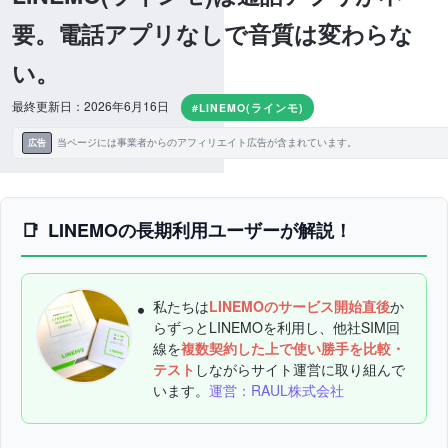
要。電話アプリなしで音質は変わらな
い。
最終更新日：2026年6月16日
#LINEMO(ラインモ)
当ページには事業者からのアフィリエイト広告が含まれています。
広告
LINEMOの長期利用ユーザーが解説！
私たちは
LINEMOのサービス開始直後
か
らずっとLINEMOを利用し、他社SIM回
線を
複数契約した上で使い勝手を比較・
テスト
しながらサイト運営に取り組んで
います。
運営：RAUL株式会社