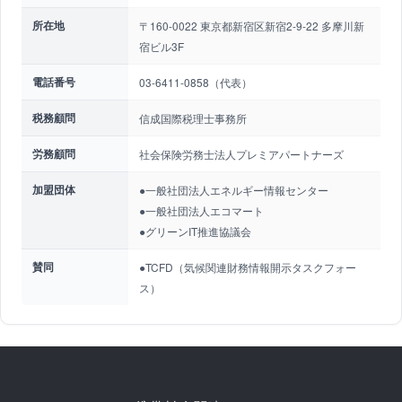
所在地
〒160-0022 東京都新宿区新宿2-9-22 多摩川新
宿ビル3F
電話番号
03-6411-0858（代表）
税務顧問
信成国際税理士事務所
労務顧問
社会保険労務士法人プレミアパートナーズ
加盟団体
●一般社団法人エネルギー情報センター
●一般社団法人エコマート
●グリーンIT推進協議会
賛同
●TCFD（気候関連財務情報開示タスクフォー
ス）