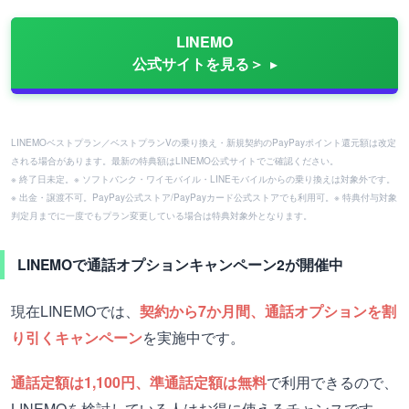
LINEMO
公式サイトを見る＞
LINEMOベストプラン／ベストプランVの乗り換え・新規契約のPayPayポイント還元額は改定
される場合があります。最新の特典額はLINEMO公式サイトでご確認ください。
※ 終了日未定。※ ソフトバンク・ワイモバイル・LINEモバイルからの乗り換えは対象外です。
※ 出金・譲渡不可。PayPay公式ストア/PayPayカード公式ストアでも利用可。※ 特典付与対象
判定月までに一度でもプラン変更している場合は特典対象外となります。
LINEMOで通話オプションキャンペーン2が開催中
現在LINEMOでは、
契約から7か月間、通話オプションを割
り引くキャンペーン
を実施中です。
通話定額は1,100円、準通話定額は無料
で利用できるので、
LINEMOを検討している人はお得に使えるチャンスです