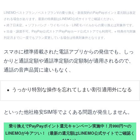
LINEMOベストプラン／ベストプランVの乗り換え・新規契約のPayPayポイント還元額は改定
される場合があります。最新の特典額はLINEMO公式サイトでご確認ください。
※ 終了日未定。※ ソフトバンク・ワイモバイル・LINEモバイルからの乗り換えは対象外です。
※ 出金・譲渡不可。PayPay公式ストア/PayPayカード公式ストアでも利用可。※ 特典付与対象
判定月までに一度でもプラン変更している場合は特典対象外となります。
スマホに標準搭載された電話アプリからの発信でも、しっ
かりと通話定額や通話準定額の定額制が適用されるので、
通話の音声品質に違いもなく、
うっかり特別な操作を忘れてしまい割引適用外になる
といった他社格安SIM等でよくある問題が発生しません。
乗り換えでPayPayポイント還元キャンペーン実施中！月990円〜の
LINEMOが今アツい！（最新の還元額はLINEMO公式サイトでご確認く