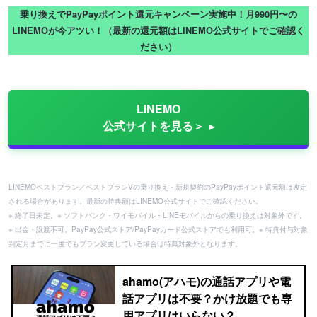
乗り換えでPayPayポイント還元キャンペーン実施中！月990円〜の
LINEMOが今アツい！（最新の還元額はLINEMO公式サイトでご確認く
ださい）
LINEMO
公式サイトを見る＞
LINEMOベストプラン／ベストプランVの乗り換え・新規契約のPayPayポイント還元額は改定
される場合があります。最新の特典額はLINEMO公式サイトでご確認ください。
※ 終了日未定。※ ソフトバンク・ワイモバイル・LINEモバイルからの乗り換えは対象外です。
※ 出金・譲渡不可。PayPay公式ストア/PayPayカード公式ストアでも利用可。※ 特典付与対象
判定月までに一度でもプラン変更している場合は特典対象外となります。
ahamo(アハモ)の通話アプリや電
話アプリは不要？かけ放題でも専
用アプリはいらない？