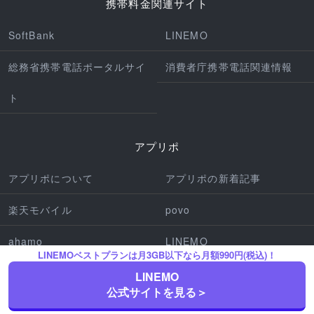
携帯料金関連サイト
SoftBank
LINEMO
総務省携帯電話ポータルサイ
消費者庁携帯電話関連情報
ト
アプリポ
アプリポについて
アプリポの新着記事
楽天モバイル
povo
ahamo
LINEMO
LINEMOベストプランは月3GB以下なら月額990円(税込)！
iPhone機種
Pixel機種
LINEMO
公式サイトを見る＞
アプリの使い方
iPhone操作