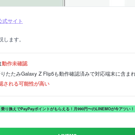
FE公式サイト
説します。
は
動作未確認
ltlaや折りたたみGalaxy Z Flip5も動作確認済みで対応端末に含ま
動作確認される可能性が高い
乗り換えでPayPayポイントがもらえる！月990円〜のLINEMOが今アツい！