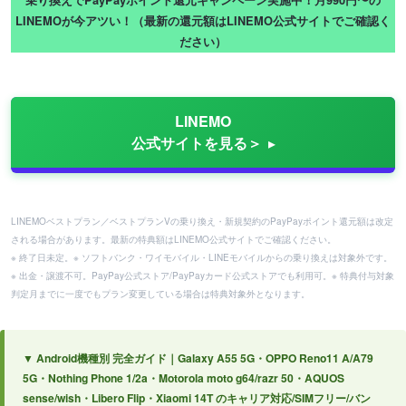
LINEMOが今アツい！（最新の還元額はLINEMO公式サイトでご確認く
ださい）
LINEMO
公式サイトを見る＞
LINEMOベストプラン／ベストプランVの乗り換え・新規契約のPayPayポイント還元額は改定
される場合があります。最新の特典額はLINEMO公式サイトでご確認ください。
※ 終了日未定。※ ソフトバンク・ワイモバイル・LINEモバイルからの乗り換えは対象外です。
※ 出金・譲渡不可。PayPay公式ストア/PayPayカード公式ストアでも利用可。※ 特典付与対象
判定月までに一度でもプラン変更している場合は特典対象外となります。
▼ Android機種別 完全ガイド｜Galaxy A55 5G・OPPO Reno11 A/A79
5G・Nothing Phone 1/2a・Motorola moto g64/razr 50・AQUOS
sense/wish・Libero Flip・Xiaomi 14T のキャリア対応/SIMフリー/バン