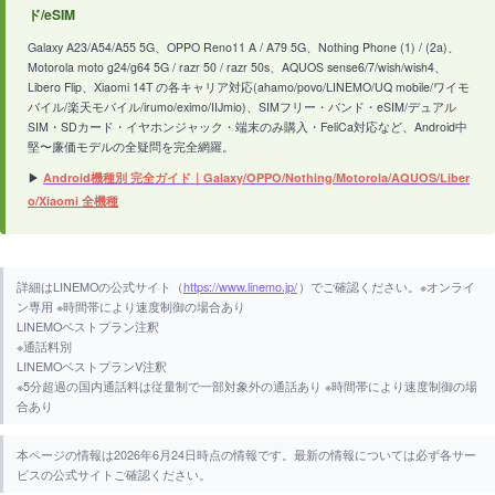
ド/eSIM
Galaxy A23/A54/A55 5G、OPPO Reno11 A / A79 5G、Nothing Phone (1) / (2a)、
Motorola moto g24/g64 5G / razr 50 / razr 50s、AQUOS sense6/7/wish/wish4、
Libero Flip、Xiaomi 14T の各キャリア対応(ahamo/povo/LINEMO/UQ mobile/ワイモ
バイル/楽天モバイル/irumo/eximo/IIJmio)、SIMフリー・バンド・eSIM/デュアル
SIM・SDカード・イヤホンジャック・端末のみ購入・FeliCa対応など、Android中
堅〜廉価モデルの全疑問を完全網羅。
▶
Android機種別 完全ガイド｜Galaxy/OPPO/Nothing/Motorola/AQUOS/Liber
o/Xiaomi 全機種
詳細はLINEMOの公式サイト（
https://www.linemo.jp/
）でご確認ください。※オンライ
ン専用 ※時間帯により速度制御の場合あり
LINEMOベストプラン注釈
※通話料別
LINEMOベストプランV注釈
※5分超過の国内通話料は従量制で一部対象外の通話あり ※時間帯により速度制御の場
合あり
本ページの情報は2026年6月24日時点の情報です。最新の情報については必ず各サー
ビスの公式サイトご確認ください。