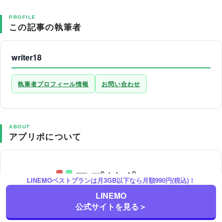
PROFILE
この記事の執筆者
writer18
執筆者プロフィール情報
お問い合わせ
ABOUT
アプリポについて
LINEMOベストプランは月3GB以下なら月額990円(税込)！
LINEMO
公式サイトを見る＞
アプリポはスマホ端末や有名アプリ、モバイルSIMやネット回線を上
手に活用するために役立つTipsを提供するWebサイトです。