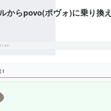
バイルからpovo(ポヴォ)に乗り
ています。
説！