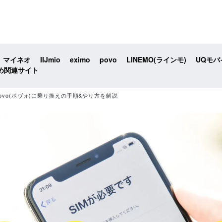
マイネオ
IIJmio
eximo
povo
LINEMO(ラインモ)
UQモバ
め関連サイト
povo(ポヴォ)に乗り換えの手順&やり方を解説