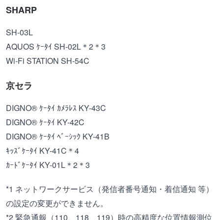
SHARP
SH-03L
AQUOS ｹｰﾀｲ SH-02L＊2＊3
Wi-Fi STATION SH-54C
京セラ
DIGNO® ｹｰﾀｲ ｶﾒﾗﾚｽ KY-43C
DIGNO® ｹｰﾀｲ KY-42C
DIGNO® ｹｰﾀｲ ﾍﾞｰｼｯｸ KY-41B
ｷｯｽﾞｹｰﾀｲ KY-41C＊4
ｶｰﾄﾞｹｰﾀｲ KY-01L＊2＊3
*1 ネットワークサービス（発信者番号通知・着信通知 等）
の設定の変更ができません。
*2 緊急通報（110、118、119）時の高精度な位置情報測位