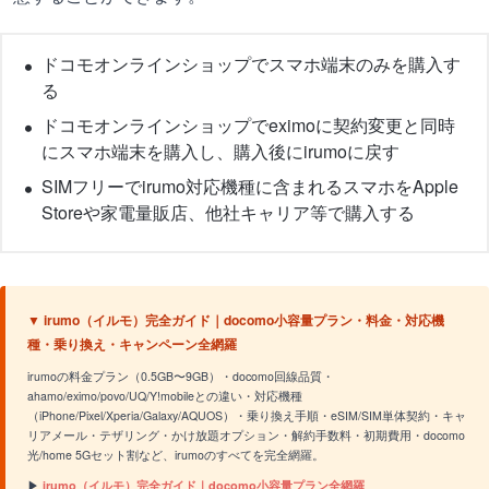
ドコモオンラインショップでスマホ端末のみを購入す
る
ドコモオンラインショップでeximoに契約変更と同時
にスマホ端末を購入し、購入後にirumoに戻す
SIMフリーでirumo対応機種に含まれるスマホをApple
Storeや家電量販店、他社キャリア等で購入する
▼ irumo（イルモ）完全ガイド｜docomo小容量プラン・料金・対応機
種・乗り換え・キャンペーン全網羅
irumoの料金プラン（0.5GB〜9GB）・docomo回線品質・
ahamo/eximo/povo/UQ/Y!mobileとの違い・対応機種
（iPhone/Pixel/Xperia/Galaxy/AQUOS）・乗り換え手順・eSIM/SIM単体契約・キャ
リアメール・テザリング・かけ放題オプション・解約手数料・初期費用・docomo
光/home 5Gセット割など、irumoのすべてを完全網羅。
▶
irumo（イルモ）完全ガイド｜docomo小容量プラン全網羅