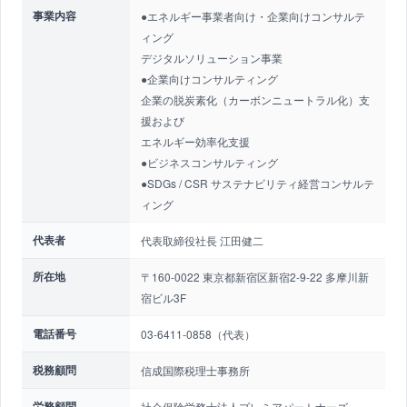
事業内容
●エネルギー事業者向け・企業向けコンサルテ
ィング
デジタルソリューション事業
●企業向けコンサルティング
企業の脱炭素化（カーボンニュートラル化）支
援および
エネルギー効率化支援
●ビジネスコンサルティング
●SDGs / CSR サステナビリティ経営コンサルテ
ィング
代表者
代表取締役社長 江田健二
所在地
〒160-0022 東京都新宿区新宿2-9-22 多摩川新
宿ビル3F
電話番号
03-6411-0858（代表）
税務顧問
信成国際税理士事務所
労務顧問
社会保険労務士法人プレミアパートナーズ