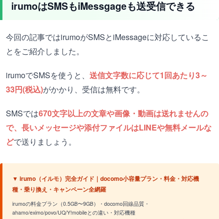
irumoはSMSもiMessgageも送受信できる
今回の記事ではirumoがSMSとiMessageに対応しているこ
とをご紹介しました。
irumoでSMSを使うと、
送信文字数に応じて1回あたり3～
33円(税込)
がかかり、受信は無料です。
SMSでは
670文字以上の文章や画像・動画は送れませんの
で、
長いメッセージや添付ファイルはLINEや無料メールな
ど
で送りましょう。
▼ irumo（イルモ）完全ガイド｜docomo小容量プラン・料金・対応機
種・乗り換え・キャンペーン全網羅
irumoの料金プラン（0.5GB〜9GB）・docomo回線品質・
ahamo/eximo/povo/UQ/Y!mobileとの違い・対応機種