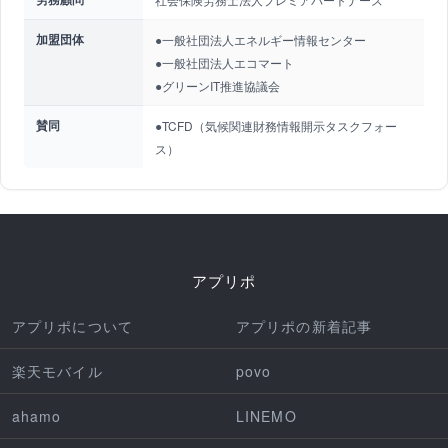
加盟団体
●一般社団法人エネルギー情報センター
●一般社団法人エコマート
●グリーンIT推進協議会
賛同
●TCFD（気候関連財務情報開示タスクフォー
ス）
アプリポ
アプリポについて
アプリポの新着記事
楽天モバイル
povo
ahamo
LINEMO