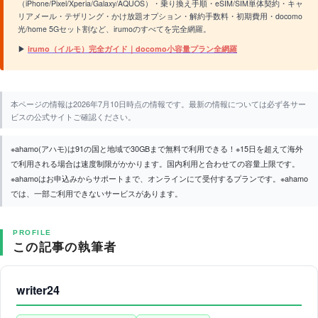
（iPhone/Pixel/Xperia/Galaxy/AQUOS）・乗り換え手順・eSIM/SIM単体契約・キャ
リアメール・テザリング・かけ放題オプション・解約手数料・初期費用・docomo
光/home 5Gセット割など、irumoのすべてを完全網羅。
▶
irumo（イルモ）完全ガイド｜docomo小容量プラン全網羅
本ページの情報は2026年7月10日時点の情報です。最新の情報については必ず各サー
ビスの公式サイトご確認ください。
※ahamo(アハモ)は91の国と地域で30GBまで無料で利用できる！※15日を超えて海外
で利用される場合は速度制限がかかります。国内利用と合わせての容量上限です。
※ahamoはお申込みからサポートまで、オンラインにて受付するプランです。※ahamo
では、一部ご利用できないサービスがあります。
PROFILE
この記事の執筆者
writer24