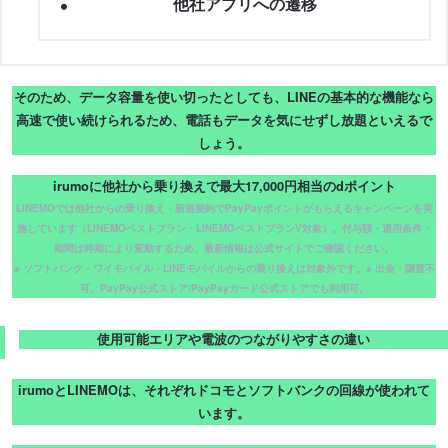
他社アプリへの遷移
そのため、データ容量を使い切ったとしても、LINEの基本的な機能なら
高速で使い続けられるため、電話もデータを気にせずし放題といえるで
しょう。
irumoに他社から乗り換えで最大17,000円相当のdポイント
LINEMOでは他社からの乗り換え・新規契約でPayPayポイントがもらえるキャンペーンを実
施しています（LINEMOベストプラン・LINEMOベストプランV対象）。付与額・適用条件・
期間は時期により変動するため、最新情報は公式サイトでご確認ください。
※ ソフトバンク・ワイモバイル・LINEモバイルからの乗り換えは対象外です。※ 出金・譲渡不
可。PayPay公式ストア/PayPayカード公式ストアでも利用可。
使用可能エリアや電波のつながりやすさの違い
irumoとLINEMOは、それぞれドコモとソフトバンクの回線が使われて
います。