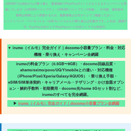
LINEMOでは他社からの乗り換え・新規契約でPayPayポイントがもらえるキャンペーンを実
施しています（LINEMOベストプラン・LINEMOベストプランV対象）。付与額・適用条件・
期間は時期により変動するため、最新情報は公式サイトでご確認ください。
※ ソフトバンク・ワイモバイル・LINEモバイルからの乗り換えは対象外です。※ 出金・譲渡不
可。PayPay公式ストア/PayPayカード公式ストアでも利用可。
▼ irumo（イルモ）完全ガイド｜docomo小容量プラン・料金・対応
機種・乗り換え・キャンペーン全網羅
irumoの料金プラン（0.5GB〜9GB）・docomo回線品質・
ahamo/eximo/povo/UQ/Y!mobileとの違い・対応機種
（iPhone/Pixel/Xperia/Galaxy/AQUOS）・乗り換え手順・
eSIM/SIM単体契約・キャリアメール・テザリング・かけ放題オプシ
ョン・解約手数料・初期費用・docomo光/home 5Gセット割など、
irumoのすべてを完全網羅。
▶
irumo（イルモ）完全ガイド｜docomo小容量プラン全網羅