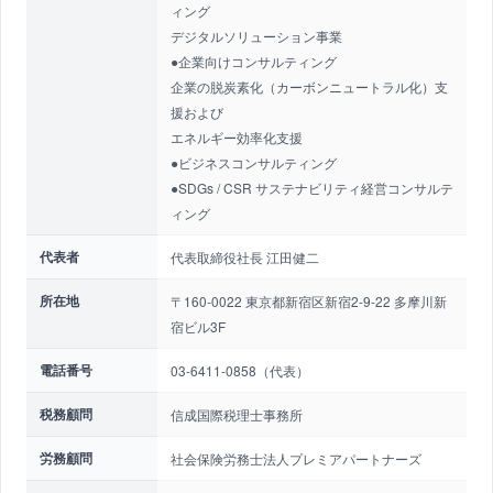
ィング
デジタルソリューション事業
●企業向けコンサルティング
企業の脱炭素化（カーボンニュートラル化）支
援および
エネルギー効率化支援
●ビジネスコンサルティング
●SDGs / CSR サステナビリティ経営コンサルテ
ィング
代表者
代表取締役社長 江田健二
所在地
〒160-0022 東京都新宿区新宿2-9-22 多摩川新
宿ビル3F
電話番号
03-6411-0858（代表）
税務顧問
信成国際税理士事務所
労務顧問
社会保険労務士法人プレミアパートナーズ