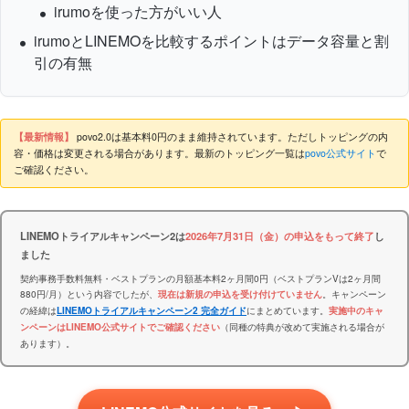
irumoを使った方がいい人
irumoとLINEMOを比較するポイントはデータ容量と割
引の有無
【最新情報】
povo2.0は基本料0円のまま維持されています。ただしトッピングの内
容・価格は変更される場合があります。最新のトッピング一覧は
povo公式サイト
で
ご確認ください。
LINEMOトライアルキャンペーン2は
2026年7月31日（金）の申込をもって終了
し
ました
契約事務手数料無料・ベストプランの月額基本料2ヶ月間0円（ベストプランVは2ヶ月間
880円/月）という内容でしたが、
。キャンペーン
現在は新規の申込を受け付けていません
の経緯は
にまとめています。
LINEMOトライアルキャンペーン2 完全ガイド
実施中のキャ
（同種の特典が改めて実施される場合が
ンペーンはLINEMO公式サイトでご確認ください
あります）。