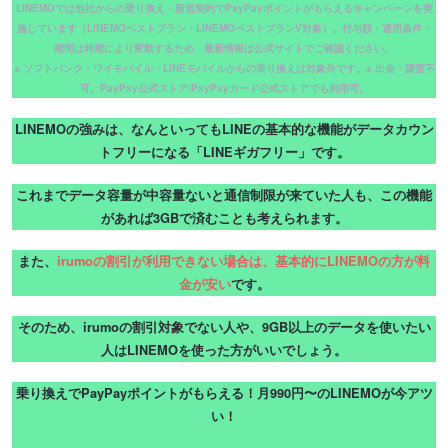
LINEMOでは他社からの乗り換え・新規契約でPayPayポイントがもらえるキャンペーンを実
施しています（LINEMOベストプラン・LINEMOベストプランV対象）。付与額・適用条件・
期間は時期により変動するため、最新情報は公式サイトでご確認ください。
※ ソフトバンク・ワイモバイル・LINEモバイルからの乗り換えは対象外です。※ 出金・譲渡不
可。PayPay公式ストア/PayPayカード公式ストアでも利用可。
LINEMOの強みは、なんといってもLINEの基本的な機能がデータカウン
トフリーになる「LINEギガフリー」です。
これまでデータ容量が中容量ないと通信制限が来ていた人も、この機能
があれば3GBで済むことも考えられます。
また、
irumoの割引が利用できない場合は、基本的にLINEMOの方が料
金が安い
です。
そのため、irumoの割引対象でない人や、9GB以上のデータを使いたい
人はLINEMOを使った方がいいでしょう。
乗り換えでPayPayポイントがもらえる！月990円〜のLINEMOが今アツ
い！