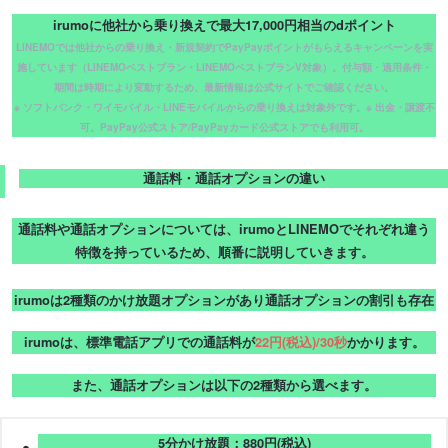
irumoに他社から乗り換えで最大17,000円相当のdポイント
LINEMOでは他社からの乗り換え・新規契約でPayPayポイントがもらえるキャンペーンを実
施しています（LINEMOベストプラン・LINEMOベストプランV対象）。付与額・適用条件・
期間は時期により変動するため、最新情報は公式サイトでご確認ください。
※ ソフトバンク・ワイモバイル・LINEモバイルからの乗り換えは対象外です。※ 出金・譲渡不
可。PayPay公式ストア/PayPayカード公式ストアでも利用可。
通話料・通話オプションの違い
通話料や通話オプションについては、irumoとLINEMOでそれぞれ違う
特徴を持っているため、順番に説明していきます。
irumoは2種類のかけ放題オプションがあり通話オプションの割引も存在
irumoは、標準電話アプリでの通話料が
22円(税込)/30秒
かかります。
また、通話オプションは以下の2種類から選べます。
5分かけ放題：880円(税込)