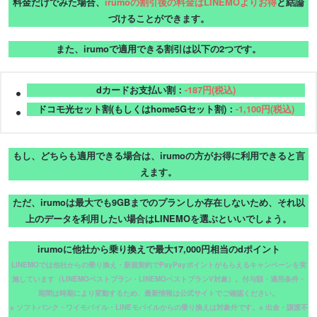
料金だけでみた場合、
irumoの割引後の料金はLINEMOよりお得
と結論
づけることができます。
また、irumoで適用できる割引は以下の2つです。
dカードお支払い割：
-187円(税込)
ドコモ光セット割(もしくはhome5Gセット割)：
-1,100円(税込)
もし、どちらも適用できる場合は、irumoの方がお得に利用できると言
えます。
ただ、irumoは最大でも9GBまでのプランしか存在しないため、それ以
上のデータを利用したい場合はLINEMOを選ぶといいでしょう。
irumoに他社から乗り換えで最大17,000円相当のdポイント
LINEMOでは他社からの乗り換え・新規契約でPayPayポイントがもらえるキャンペーンを実
施しています（LINEMOベストプラン・LINEMOベストプランV対象）。付与額・適用条件・
期間は時期により変動するため、最新情報は公式サイトでご確認ください。
※ ソフトバンク・ワイモバイル・LINEモバイルからの乗り換えは対象外です。※ 出金・譲渡不