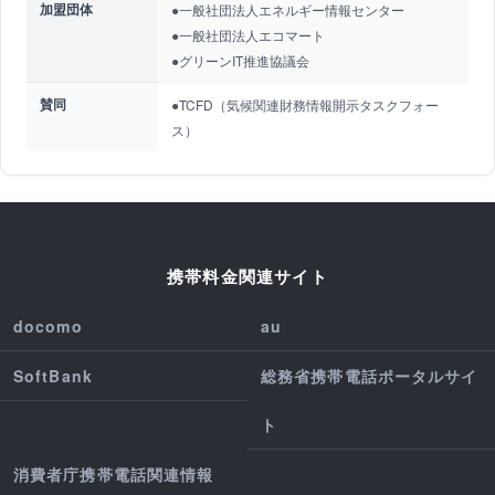
加盟団体
●一般社団法人エネルギー情報センター
●一般社団法人エコマート
●グリーンIT推進協議会
賛同
●TCFD（気候関連財務情報開示タスクフォー
ス）
携帯料金関連サイト
docomo
au
SoftBank
総務省携帯電話ポータルサイ
ト
消費者庁携帯電話関連情報