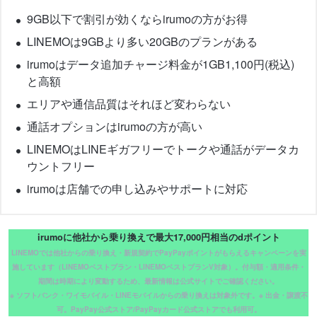
9GB以下で割引が効くならirumoの方がお得
LINEMOは9GBより多い20GBのプランがある
irumoはデータ追加チャージ料金が1GB1,100円(税込)
と高額
エリアや通信品質はそれほど変わらない
通話オプションはirumoの方が高い
LINEMOはLINEギガフリーでトークや通話がデータカ
ウントフリー
irumoは店舗での申し込みやサポートに対応
irumoに他社から乗り換えで最大17,000円相当のdポイント
LINEMOでは他社からの乗り換え・新規契約でPayPayポイントがもらえるキャンペーンを実
施しています（LINEMOベストプラン・LINEMOベストプランV対象）。付与額・適用条件・
期間は時期により変動するため、最新情報は公式サイトでご確認ください。
※ ソフトバンク・ワイモバイル・LINEモバイルからの乗り換えは対象外です。※ 出金・譲渡不
可。PayPay公式ストア/PayPayカード公式ストアでも利用可。