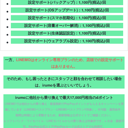
設定サポート(バックアップ)：1,100円(税込)/回
設定サポート(OSアップデート)：1,100円(税込)/回
設定サポート(スマホ初期化)：1,100円(税込)/回
設定サポート(容量オーバー解消)：1,100円(税込)/回
設定サポート(生体認証設定)：1,100円(税込)/回
設定サポート(ウェアラブル設定)：1,100円(税込)/回
一方、
LINEMOはオンライン専用プランのため、店頭での設定サポート
はありません。
そのため、もし困ったときにスタッフと顔を合わせて相談したい場合
は、irumoを選ぶといいでしょう。
irumoに他社から乗り換えで最大17,000円相当のdポイント
LINEMOでは他社からの乗り換え・新規契約でPayPayポイントがもらえるキャンペーンを実
施しています（LINEMOベストプラン・LINEMOベストプランV対象）。付与額・適用条件・
期間は時期により変動するため、最新情報は公式サイトでご確認ください。
※ ソフトバンク・ワイモバイル・LINEモバイルからの乗り換えは対象外です。※ 出金・譲渡不
可。PayPay公式ストア/PayPayカード公式ストアでも利用可。