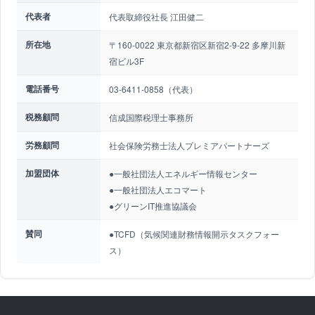
代表者
代表取締役社長 江田健二
所在地
〒160-0022 東京都新宿区新宿2-9-22 多摩川新
宿ビル3F
電話番号
03-6411-0858（代表）
税務顧問
信成国際税理士事務所
労務顧問
社会保険労務士法人プレミアパートナーズ
加盟団体
●一般社団法人エネルギー情報センター
●一般社団法人エコマート
●グリーンIT推進協議会
賛同
●TCFD（気候関連財務情報開示タスクフォー
ス）