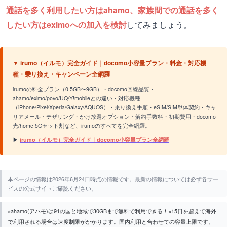
通話を多く利用したい方はahamo、家族間での通話を多く
したい方はeximoへの加入を検討
してみましょう。
▼ irumo（イルモ）完全ガイド｜docomo小容量プラン・料金・対応機
種・乗り換え・キャンペーン全網羅
irumoの料金プラン（0.5GB〜9GB）・docomo回線品質・
ahamo/eximo/povo/UQ/Y!mobileとの違い・対応機種
（iPhone/Pixel/Xperia/Galaxy/AQUOS）・乗り換え手順・eSIM/SIM単体契約・キャ
リアメール・テザリング・かけ放題オプション・解約手数料・初期費用・docomo
光/home 5Gセット割など、irumoのすべてを完全網羅。
▶
irumo（イルモ）完全ガイド｜docomo小容量プラン全網羅
本ページの情報は2026年6月24日時点の情報です。最新の情報については必ず各サー
ビスの公式サイトご確認ください。
※ahamo(アハモ)は91の国と地域で30GBまで無料で利用できる！※15日を超えて海外
で利用される場合は速度制限がかかります。国内利用と合わせての容量上限です。