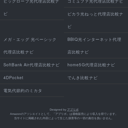
ビッグローブ光代理店比較ナ
コミュファ光代理店比較ナビ
ビ
ピカラ光ねっと代理店比較ナ
ビ
メガ・エッグ 光ベーシック
BBIQ光インターネット代理
代理店比較ナビ
店比較ナビ
SoftBank Air代理店比較ナビ
home5G代理店比較ナビ
4DPocket
でんき比較ナビ
電気代節約のミカタ
Designed by
アプリポ
Amazonのアソシエイトとして、「アプリポ」は適格販売により収入を得ています。
当サイトに掲載された内容によって生じた損害等の一切の責任を負いません。