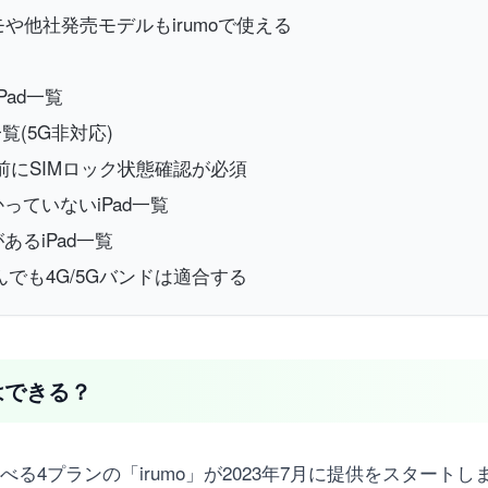
らドコモや他社発売モデルもirumoで使える
Pad一覧
一覧(5G非対応)
使う前にSIMロック状態確認が必須
っていないiPad一覧
あるiPad一覧
込んでも4G/5Gバンドは適合する
とはできる？
る4プランの「irumo」が2023年7月に提供をスタートし