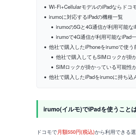
Wi-Fi+CellularモデルのiPadな
irumoに対応するiPadの機種一覧
irumoの5Gと4G通信が利用可能なi
irumoで4G通信が利用可能なiPad
他社で購入したiPhoneをirumoで
他社で購入してもSIMロックが掛か
SIMロックが掛かっている可能性が
他社で購入したiPadをirumoに持ち
irumo(イルモ)でiPadを使うこ
ドコモで
から利用できる選べ
月額550円(税込)