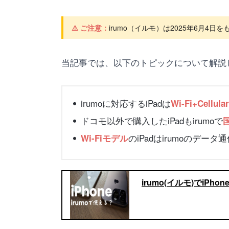
⚠️ ご注意：
irumo（イルモ）は2025年6月
当記事では、以下のトピックについて解説
irumoに対応するiPadは
Wi-Fi+Cel
ドコモ以外で購入したiPadもirumoで
のiPadはirumoのデー
Wi-Fiモデル
irumo(イルモ)でi