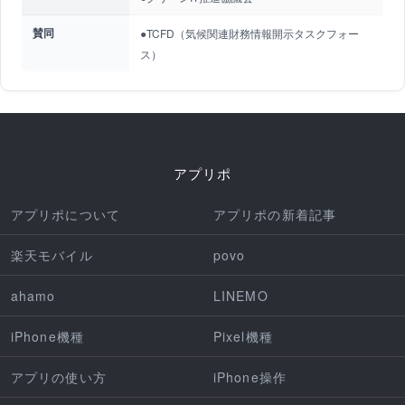
賛同
●TCFD（気候関連財務情報開示タスクフォー
ス）
アプリポ
アプリポについて
アプリポの新着記事
楽天モバイル
povo
ahamo
LINEMO
iPhone機種
Pixel機種
アプリの使い方
iPhone操作