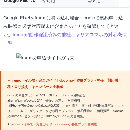
Google Pixel 7a
◎対応
◎対応
Google Pixelをirumoに持ち込む場合、irumoで契約申し込
み時際に必ず対応端末に含まれることを確認してくださ
い。
irumoが動作確認済みの他社キャリアスマホの対応機種
一覧
▼ irumo（イルモ）完全ガイド｜docomo小容量プラン・料金・対応機
種・乗り換え・キャンペーン全網羅
irumoの料金プラン（0.5GB〜9GB）・docomo回線品質・
ahamo/eximo/povo/UQ/Y!mobileとの違い・対応機種
（iPhone/Pixel/Xperia/Galaxy/AQUOS）・乗り換え手順・eSIM/SIM単体契約・キャ
リアメール・テザリング・かけ放題オプション・解約手数料・初期費用・docomo
光/home 5Gセット割など、irumoのすべてを完全網羅。
▶
irumo（イルモ）完全ガイド｜docomo小容量プラン全網羅