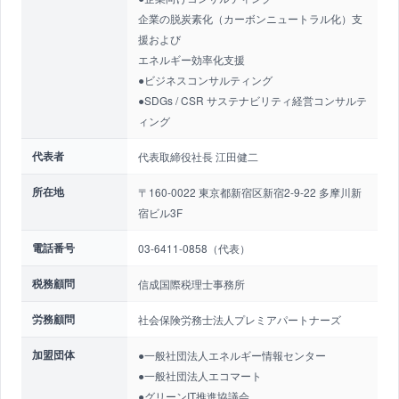
企業の脱炭素化（カーボンニュートラル化）支
援および
エネルギー効率化支援
●ビジネスコンサルティング
●SDGs / CSR サステナビリティ経営コンサルテ
ィング
代表者
代表取締役社長 江田健二
所在地
〒160-0022 東京都新宿区新宿2-9-22 多摩川新
宿ビル3F
電話番号
03-6411-0858（代表）
税務顧問
信成国際税理士事務所
労務顧問
社会保険労務士法人プレミアパートナーズ
加盟団体
●一般社団法人エネルギー情報センター
●一般社団法人エコマート
●グリーンIT推進協議会