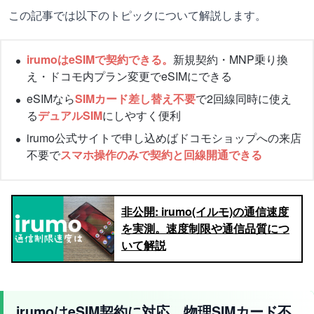
この記事では以下のトピックについて解説します。
irumoはeSIMで契約できる。
新規契約・MNP乗り換
え・ドコモ内プラン変更でeSIMにできる
eSIMなら
SIMカード差し替え不要
で2回線同時に使え
る
デュアルSIM
にしやすく便利
irumo公式サイトで申し込めばドコモショップへの来店
不要で
スマホ操作のみで契約と回線開通できる
非公開: irumo(イルモ)の通信速度
を実測。速度制限や通信品質につ
いて解説
irumoはeSIM契約に対応。物理SIMカード不