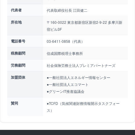
代表者
代表取締役社長 江田健二
所在地
〒160-0022 東京都新宿区新宿2-9-22 多摩川新
宿ビル3F
電話番号
03-6411-0858（代表）
税務顧問
信成国際税理士事務所
労務顧問
社会保険労務士法人プレミアパートナーズ
加盟団体
●一般社団法人エネルギー情報センター
●一般社団法人エコマート
●グリーンIT推進協議会
賛同
●TCFD（気候関連財務情報開示タスクフォー
ス）