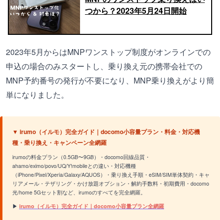
つから？2023年5月24日開始
2023年5月からはMNPワンストップ制度がオンラインでの
申込の場合のみスタートし、乗り換え元の携帯会社での
MNP予約番号の発行が不要になり、MNP乗り換えがより簡
単になりました。
▼ irumo（イルモ）完全ガイド｜docomo小容量プラン・料金・対応機
種・乗り換え・キャンペーン全網羅
irumoの料金プラン（0.5GB〜9GB）・docomo回線品質・
ahamo/eximo/povo/UQ/Y!mobileとの違い・対応機種
（iPhone/Pixel/Xperia/Galaxy/AQUOS）・乗り換え手順・eSIM/SIM単体契約・キャ
リアメール・テザリング・かけ放題オプション・解約手数料・初期費用・docomo
光/home 5Gセット割など、irumoのすべてを完全網羅。
▶
irumo（イルモ）完全ガイド｜docomo小容量プラン全網羅