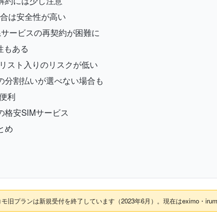
期解約には少し注意
場合は安全性が高い
系サービスの再契約が困難に
性もある
クリスト入りのリスクが低い
ホの分割払いが選べない場合も
便利
の格安SIMサービス
とめ
旧プランは新規受付を終了しています（2023年6月）。現在はeximo・iru