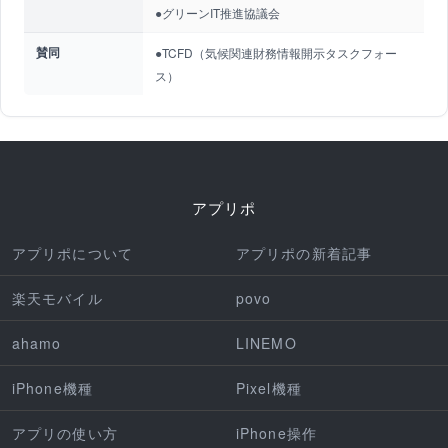
●グリーンIT推進協議会
賛同
●TCFD（気候関連財務情報開示タスクフォー
ス）
アプリポ
アプリポについて
アプリポの新着記事
楽天モバイル
povo
ahamo
LINEMO
iPhone機種
Pixel機種
アプリの使い方
iPhone操作