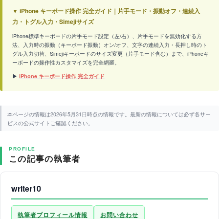
▼ iPhone キーボード操作 完全ガイド｜片手モード・振動オフ・連続入
力・トグル入力・Simejiサイズ
iPhone標準キーボードの片手モード設定（左/右）、片手モードを無効化する方
法、入力時の振動（キーボード振動）オン/オフ、文字の連続入力・長押し時のト
グル入力切替、Simejiキーボードのサイズ変更（片手モード含む）まで、iPhoneキ
ーボードの操作性カスタマイズを完全網羅。
▶
iPhone キーボード操作 完全ガイド
本ページの情報は2026年5月31日時点の情報です。最新の情報については必ず各サー
ビスの公式サイトご確認ください。
PROFILE
この記事の執筆者
writer10
執筆者プロフィール情報
お問い合わせ