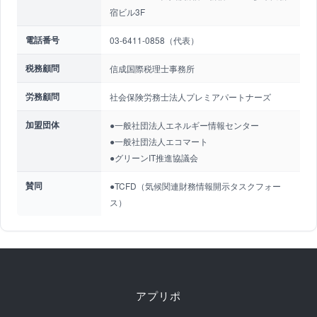
宿ビル3F
電話番号
03-6411-0858（代表）
税務顧問
信成国際税理士事務所
労務顧問
社会保険労務士法人プレミアパートナーズ
加盟団体
●一般社団法人エネルギー情報センター
●一般社団法人エコマート
●グリーンIT推進協議会
賛同
●TCFD（気候関連財務情報開示タスクフォー
ス）
アプリポ