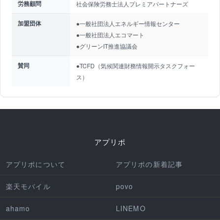
労務顧問
社会保険労務士法人プレミアパートナーズ
加盟団体
●一般社団法人エネルギー情報センター
●一般社団法人エコマート
●グリーンIT推進協議会
賛同
●TCFD（気候関連財務情報開示タスクフォー
ス）
アプリポ
アプリポについて
アプリポの新着記事
楽天モバイル
povo
ahamo
LINEMO