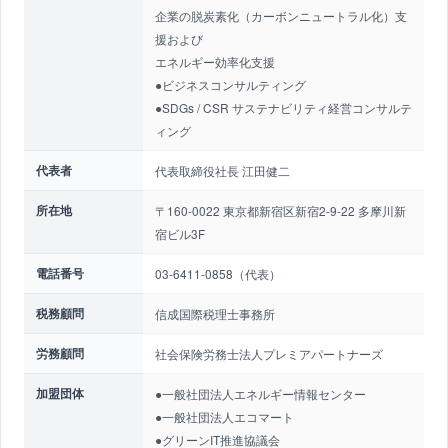
企業の脱炭素化（カーボンニュートラル化）支
援および
エネルギー効率化支援
●ビジネスコンサルティング
●SDGs / CSR サステナビリティ経営コンサルテ
ィング
代表者
代表取締役社長 江田健二
所在地
〒160-0022 東京都新宿区新宿2-9-22 多摩川新
宿ビル3F
電話番号
03-6411-0858（代表）
税務顧問
信成国際税理士事務所
労務顧問
社会保険労務士法人プレミアパートナーズ
加盟団体
●一般社団法人エネルギー情報センター
●一般社団法人エコマート
●グリーンIT推進協議会