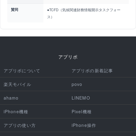
賛同
●TCFD（気候関連財務情報開示タスクフォー
ス）
アプリポ
アプリポについて
アプリポの新着記事
楽天モバイル
povo
ahamo
LINEMO
iPhone機種
Pixel機種
アプリの使い方
iPhone操作