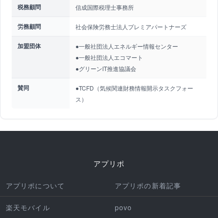
税務顧問
信成国際税理士事務所
労務顧問
社会保険労務士法人プレミアパートナーズ
加盟団体
●一般社団法人エネルギー情報センター
●一般社団法人エコマート
●グリーンIT推進協議会
賛同
●TCFD（気候関連財務情報開示タスクフォー
ス）
アプリポ
アプリポについて
アプリポの新着記事
楽天モバイル
povo