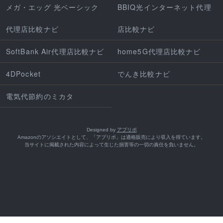
メガ・エッグ 光ベーシック
BBIQ光インターネット代理
代理店比較ナビ
店比較ナビ
SoftBank Air代理店比較ナビ
home5G代理店比較ナビ
4DPocket
でんき比較ナビ
電気代節約のミカタ
Designed by
アプリポ
Amazonのアソシエイトとして、「アプリポ」は適格販売により収入を得ています。
当サイトに掲載された内容によって生じた損害等の一切の責任を負いません。