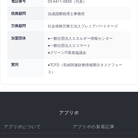
電話番号
03-6411-0858（代表）
税務顧問
信成国際税理士事務所
労務顧問
社会保険労務士法人プレミアパートナーズ
加盟団体
●一般社団法人エネルギー情報センター
●一般社団法人エコマート
●グリーンIT推進協議会
賛同
●TCFD（気候関連財務情報開示タスクフォー
ス）
アプリポ
アプリポについて
アプリポの新着記事