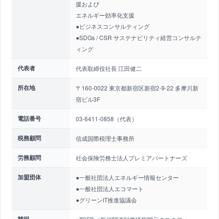
援および
エネルギー効率化支援
●ビジネスコンサルティング
●SDGs / CSR サステナビリティ経営コンサルテ
ィング
代表者
代表取締役社長 江田健二
所在地
〒160-0022 東京都新宿区新宿2-9-22 多摩川新
宿ビル3F
電話番号
03-6411-0858（代表）
税務顧問
信成国際税理士事務所
労務顧問
社会保険労務士法人プレミアパートナーズ
加盟団体
●一般社団法人エネルギー情報センター
●一般社団法人エコマート
●グリーンIT推進協議会