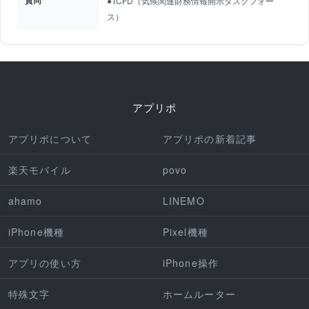
賛同
●TCFD（気候関連財務情報開示タスクフォー
ス）
アプリポ
アプリポについて
アプリポの新着記事
楽天モバイル
povo
ahamo
LINEMO
iPhone機種
Pixel機種
アプリの使い方
iPhone操作
特殊文字
ホームルーター