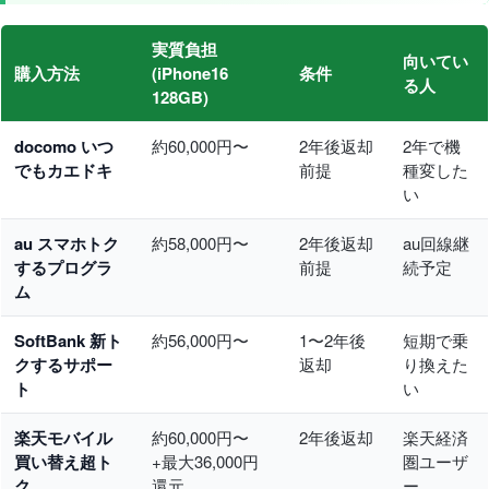
実質負担
向いてい
購入方法
(iPhone16
条件
る人
128GB)
docomo いつ
約60,000円〜
2年後返却
2年で機
でもカエドキ
前提
種変した
い
au スマホトク
約58,000円〜
2年後返却
au回線継
するプログラ
前提
続予定
ム
SoftBank 新ト
約56,000円〜
1〜2年後
短期で乗
クするサポー
返却
り換えた
ト
い
楽天モバイル
約60,000円〜
2年後返却
楽天経済
買い替え超ト
+最大36,000円
圏ユーザ
ク
還元
ー