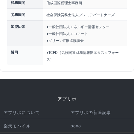
税務顧問
信成国際税理士事務所
労務顧問
社会保険労務士法人プレミアパートナーズ
加盟団体
●一般社団法人エネルギー情報センター
●一般社団法人エコマート
●グリーンIT推進協議会
賛同
●TCFD（気候関連財務情報開示タスクフォー
ス）
アプリポ
アプリポについて
アプリポの新着記事
楽天モバイル
povo