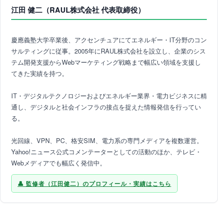
江田 健二（RAUL株式会社 代表取締役）
慶應義塾大学卒業後、アクセンチュアにてエネルギー・IT分野のコン
サルティングに従事。2005年にRAUL株式会社を設立し、企業のシス
テム開発支援からWebマーケティング戦略まで幅広い領域を支援し
てきた実績を持つ。
IT・デジタルテクノロジーおよびエネルギー業界・電力ビジネスに精
通し、デジタルと社会インフラの接点を捉えた情報発信を行ってい
る。
光回線、VPN、PC、格安SIM、電力系の専門メディアを複数運営。
Yahoo!ニュース公式コメンテーターとしての活動のほか、テレビ・
Webメディアでも幅広く発信中。
監修者（江田健二）のプロフィール・実績はこちら