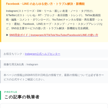
Facebook・LINE のあらゆる使い方・トラブル解決・新機能
Instagram(ストーリーズ・DM・リール・親しい友達・ノート・タグ付け)、
X/Twitter(ポスト・いいね・RT・ブロック・表示回数・トレンド)、TikTok(動画投
稿・編集・コメント・ダウンロード)、YouTube(チャンネル登録・再生履歴・ショ
ート・通知)、Facebook、LINE(キープ・スタンプ・ノート・スタンプアレンジ)な
ど、SNS全主要サービスの使い方・トラブル解決・新機能を完全網羅。
▶
SNS完全ガイド｜Instagram/X/TikTok/YouTube/Facebook/LINE の使い方
お役立ちリンク：
Instagram公式ヘルプセンター
画像引用元&出典：Instagram
本ページの情報は2026年5月31日時点の情報です。最新の情報については必ず各サー
ビスの公式サイトご確認ください。
PROFILE
この記事の執筆者