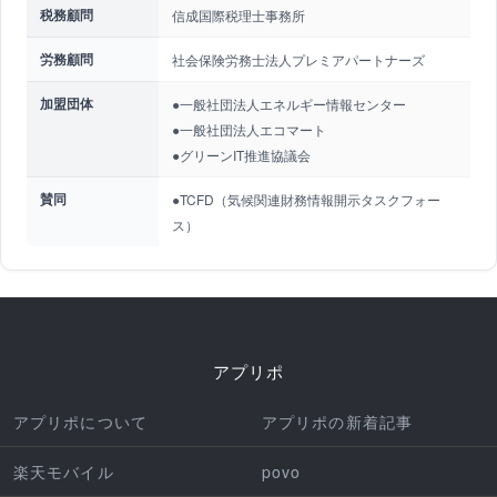
税務顧問
信成国際税理士事務所
労務顧問
社会保険労務士法人プレミアパートナーズ
加盟団体
●一般社団法人エネルギー情報センター
●一般社団法人エコマート
●グリーンIT推進協議会
賛同
●TCFD（気候関連財務情報開示タスクフォー
ス）
アプリポ
アプリポについて
アプリポの新着記事
楽天モバイル
povo