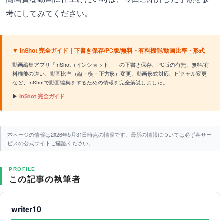
考にしてみてください。
▼ InShot 完全ガイド｜下書き保存/PC版/無料・有料機能/動画比率・形式
動画編集アプリ「InShot（インショット）」の下書き保存、PC版の有無、無料/有
料機能の違い、動画比率（縦・横・正方形）変更、動画形式対応、ピクセル変更
など、InShotで動画編集をするための情報を完全解説しました。
▶
InShot 完全ガイド
本ページの情報は2026年5月31日時点の情報です。最新の情報については必ず各サー
ビスの公式サイトご確認ください。
PROFILE
この記事の執筆者
writer10