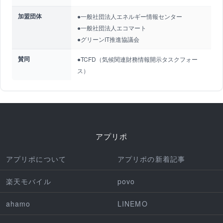
加盟団体
●一般社団法人エネルギー情報センター
●一般社団法人エコマート
●グリーンIT推進協議会
賛同
●TCFD（気候関連財務情報開示タスクフォー
ス）
アプリポ
アプリポについて
アプリポの新着記事
楽天モバイル
povo
ahamo
LINEMO