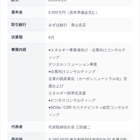
資本金
5,000万円（資本準備金含む）
取引銀行
みずほ銀行 青山支店
決算期
9月
事業内容
●エネルギー事業者向け・企業向けコンサルテ
ィング
デジタルソリューション事業
●企業向けコンサルティング
企業の脱炭素化（カーボンニュートラル化）支
援および
エネルギー効率化支援
●ビジネスコンサルティング
●SDGs / CSR サステナビリティ経営コンサルテ
ィング
代表者
代表取締役社長 江田健二
所在地
〒160-0022 東京都新宿区新宿2-9-22 多摩川新