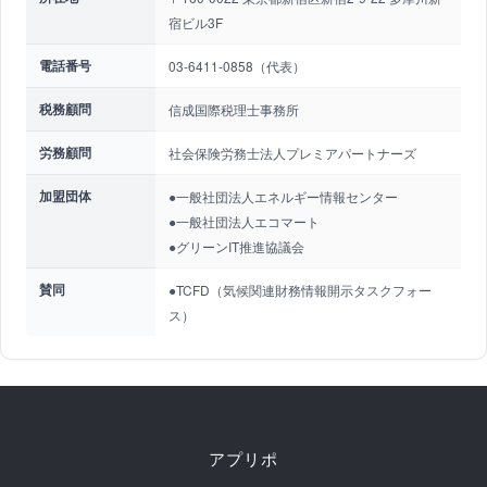
宿ビル3F
電話番号
03-6411-0858（代表）
税務顧問
信成国際税理士事務所
労務顧問
社会保険労務士法人プレミアパートナーズ
加盟団体
●一般社団法人エネルギー情報センター
●一般社団法人エコマート
●グリーンIT推進協議会
賛同
●TCFD（気候関連財務情報開示タスクフォー
ス）
アプリポ