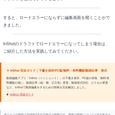
すると、ロードエラーにならずに編集画面を開くことがで
きました。
InShotのドラフトでロードエラーになってしまう場合は、
ご紹介した方法を実践してみてください。
▼ InShot 完全ガイド｜下書き保存/PC版/無料・有料機能/動画比率・形式
動画編集アプリ「InShot（インショット）」の下書き保存、PC版の有無、無料/有
料機能の違い、動画比率（縦・横・正方形）変更、動画形式対応、ピクセル変更
など、InShotで動画編集をするための情報を完全解説しました。
▶
InShot 完全ガイド
本ページの情報は2026年5月31日時点の情報です。最新の情報については必ず各サー