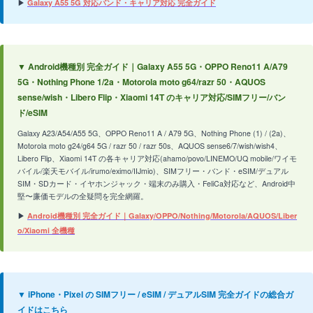
▶
Galaxy A55 5G 対応バンド・キャリア対応 完全ガイド
▼ Android機種別 完全ガイド｜Galaxy A55 5G・OPPO Reno11 A/A79
5G・Nothing Phone 1/2a・Motorola moto g64/razr 50・AQUOS
sense/wish・Libero Flip・Xiaomi 14T のキャリア対応/SIMフリー/バン
ド/eSIM
Galaxy A23/A54/A55 5G、OPPO Reno11 A / A79 5G、Nothing Phone (1) / (2a)、
Motorola moto g24/g64 5G / razr 50 / razr 50s、AQUOS sense6/7/wish/wish4、
Libero Flip、Xiaomi 14T の各キャリア対応(ahamo/povo/LINEMO/UQ mobile/ワイモ
バイル/楽天モバイル/irumo/eximo/IIJmio)、SIMフリー・バンド・eSIM/デュアル
SIM・SDカード・イヤホンジャック・端末のみ購入・FeliCa対応など、Android中
堅〜廉価モデルの全疑問を完全網羅。
▶
Android機種別 完全ガイド｜Galaxy/OPPO/Nothing/Motorola/AQUOS/Liber
o/Xiaomi 全機種
▼ iPhone・Pixel の SIMフリー / eSIM / デュアルSIM 完全ガイドの総合ガ
イドはこちら