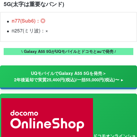
5G(太字は重要なバンド)
n77(Sub6)：◎
n257(ミリ波)：×
\ Galaxy A55 5GがUQモバイルとドコモとauで発売 /
UQモバイルでGalaxy A55 5Gを発売＞
2年後返却で実質25,400円(税込)/一括55,000円(税込)〜
ドコモオンラインショ