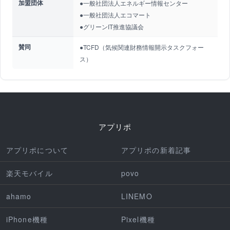
加盟団体
●一般社団法人エネルギー情報センター
●一般社団法人エコマート
●グリーンIT推進協議会
賛同
●TCFD（気候関連財務情報開示タスクフォー
ス）
アプリポ
アプリポについて
アプリポの新着記事
楽天モバイル
povo
ahamo
LINEMO
iPhone機種
Pixel機種