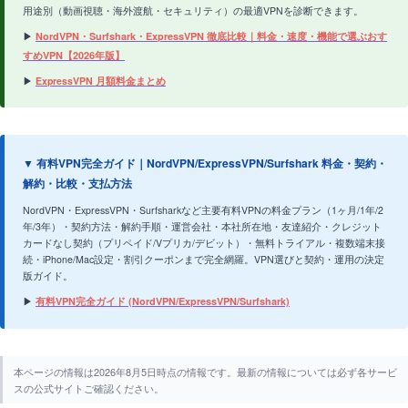
用途別（動画視聴・海外渡航・セキュリティ）の最適VPNを診断できます。
▶
NordVPN・Surfshark・ExpressVPN 徹底比較｜料金・速度・機能で選ぶおす
すめVPN【2026年版】
▶
ExpressVPN 月額料金まとめ
▼ 有料VPN完全ガイド｜NordVPN/ExpressVPN/Surfshark 料金・契約・
解約・比較・支払方法
NordVPN・ExpressVPN・Surfsharkなど主要有料VPNの料金プラン（1ヶ月/1年/2
年/3年）・契約方法・解約手順・運営会社・本社所在地・友達紹介・クレジット
カードなし契約（プリペイド/Vプリカ/デビット）・無料トライアル・複数端末接
続・iPhone/Mac設定・割引クーポンまで完全網羅。VPN選びと契約・運用の決定
版ガイド。
▶
有料VPN完全ガイド (NordVPN/ExpressVPN/Surfshark)
本ページの情報は2026年8月5日時点の情報です。最新の情報については必ず各サービ
スの公式サイトご確認ください。