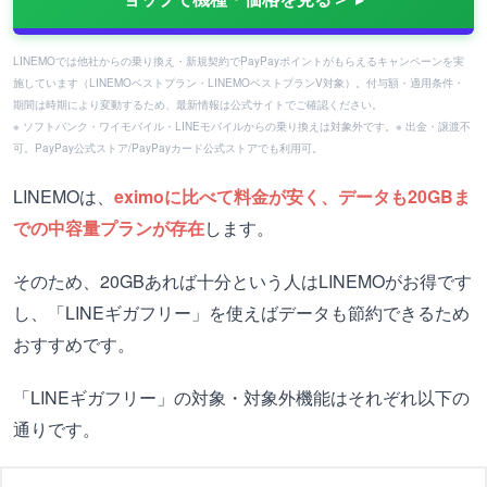
LINEMOでは他社からの乗り換え・新規契約でPayPayポイントがもらえるキャンペーンを実
施しています（LINEMOベストプラン・LINEMOベストプランV対象）。付与額・適用条件・
期間は時期により変動するため、最新情報は公式サイトでご確認ください。
※ ソフトバンク・ワイモバイル・LINEモバイルからの乗り換えは対象外です。※ 出金・譲渡不
可。PayPay公式ストア/PayPayカード公式ストアでも利用可。
LINEMOは、
eximoに比べて料金が安く、データも20GBま
での中容量プランが存在
します。
そのため、20GBあれば十分という人はLINEMOがお得です
し、「LINEギガフリー」を使えばデータも節約できるため
おすすめです。
「LINEギガフリー」の対象・対象外機能はそれぞれ以下の
通りです。