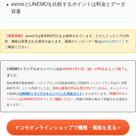
eximoとLINEMOを比較するポイントは料金とデータ
容量
【最新情報】
povo2.0は基本料0円のまま維持されています。ただしトッピングの内
容・価格は変更される場合があります。最新のトッピング一覧は
povo公式サイト
で
ご確認ください。
LINEMOトライアルキャンペーン2は
2026年7月31日（金）の申込をもって終了
し
ました
契約事務手数料無料・ベストプランの月額基本料2ヶ月間0円（ベストプランVは2ヶ月間
880円/月）という内容でしたが、
。キャンペーン
現在は新規の申込を受け付けていません
の経緯は
にまとめています。
LINEMOトライアルキャンペーン2 完全ガイド
実施中のキャ
（同種の特典が改めて実施される場合が
ンペーンはLINEMO公式サイトでご確認ください
あります）。
ドコモオンラインショップで機種・価格を見る＞