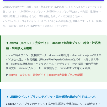
LINEMOでは他社からの乗り換え・新規契約でPayPayポイントがもらえるキャンペーンを実
施しています（LINEMOベストプラン・LINEMOベストプランV対象）。付与額・適用条件・
期間は時期により変動するため、最新情報は公式サイトでご確認ください。
※ ソフトバンク・ワイモバイル・LINEモバイルからの乗り換えは対象外です。※ 出金・譲渡不
可。PayPay公式ストア/PayPayカード公式ストアでも利用可。
▼ eximo（エクシモ）完全ガイド｜docomo大容量プラン・料金・対応機
種・乗り換え全網羅
eximoの料金プラン・無制限データ・docomo回線品質・ahamo/irumo/povo/楽天モ
バイルとの違い・対応機種（iPhone/Pixel/Xperia/Galaxy/AQUOS）・乗り換え手
順・eSIM/SIM単体契約・キャリアメール・テザリング・かけ放題・解約手数料・
初期費用・docomo光セット割・家族割など、eximoのすべてを完全網羅。
▶
eximo（エクシモ）完全ガイド｜docomo大容量プラン全網羅
▼ LINEMO ベストプランのデメリット完全解説の総合ガイドはこちら
LINEMO ベストプランのデメリット完全解説関連の全体像はこちらの総合ガイド