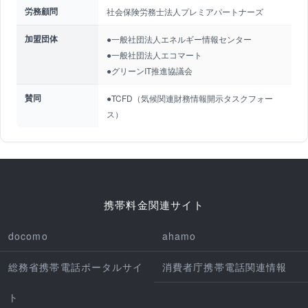
労務顧問
社会保険労務士法人プレミアパートナーズ
加盟団体
●一般社団法人エネルギー情報センター
●一般社団法人エコマート
●グリーンIT推進協議会
賛同
●TCFD（気候関連財務情報開示タスクフォー
ス）
携帯料金関連サイト
docomo
ahamo
総務省携帯電話ポータルサイ
消費者庁携帯電話関連情報
ト