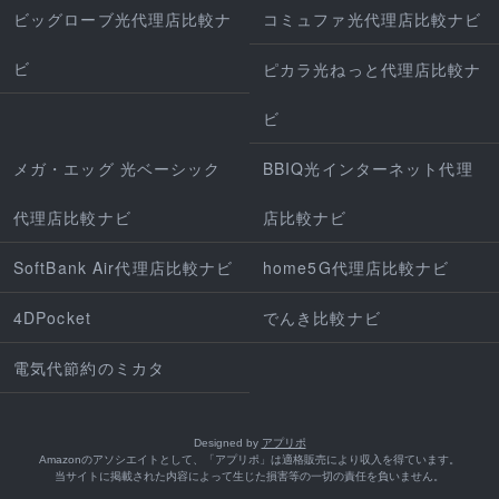
ビッグローブ光代理店比較ナ
コミュファ光代理店比較ナビ
ビ
ピカラ光ねっと代理店比較ナ
ビ
メガ・エッグ 光ベーシック
BBIQ光インターネット代理
代理店比較ナビ
店比較ナビ
SoftBank Air代理店比較ナビ
home5G代理店比較ナビ
4DPocket
でんき比較ナビ
電気代節約のミカタ
Designed by
アプリポ
Amazonのアソシエイトとして、「アプリポ」は適格販売により収入を得ています。
当サイトに掲載された内容によって生じた損害等の一切の責任を負いません。