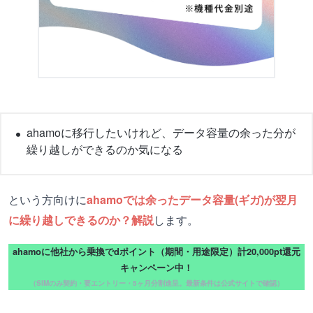
ahamoに移行したいけれど、データ容量の余った分が
繰り越しができるのか気になる
という方向けに
ahamoでは余ったデータ容量(ギガ)が翌月
に繰り越しできるのか？解説
します。
ahamoに他社から乗換でdポイント（期間・用途限定）計20,000pt還元
キャンペーン中！
（SIMのみ契約・要エントリー・5ヶ月分割進呈。最新条件は公式サイトで確認）