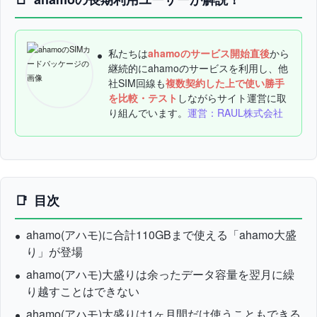
私たちは
ahamoのサービス開始直後
から
継続的にahamoのサービスを利用し、他
社SIM回線も
複数契約した上で使い勝手
を比較・テスト
しながらサイト運営に取
り組んでいます。
運営：RAUL株式会社
目次
ahamo(アハモ)に合計110GBまで使える「ahamo大盛
り」が登場
ahamo(アハモ)大盛りは余ったデータ容量を翌月に繰
り越すことはできない
ahamo(アハモ)大盛りは1ヶ月間だけ使うこともできる