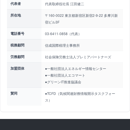
代表者
代表取締役社長 江田健二
所在地
〒160-0022 東京都新宿区新宿2-9-22 多摩川新
宿ビル3F
電話番号
03-6411-0858（代表）
税務顧問
信成国際税理士事務所
労務顧問
社会保険労務士法人プレミアパートナーズ
加盟団体
●一般社団法人エネルギー情報センター
●一般社団法人エコマート
●グリーンIT推進協議会
賛同
●TCFD（気候関連財務情報開示タスクフォー
ス）