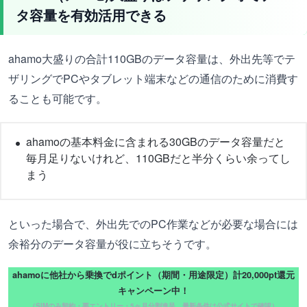
タ容量を有効活用できる
ahamo大盛りの合計110GBのデータ容量は、外出先等でテ
ザリングでPCやタブレット端末などの通信のために消費す
ることも可能です。
ahamoの基本料金に含まれる30GBのデータ容量だと
毎月足りないけれど、110GBだと半分くらい余ってし
まう
といった場合で、外出先でのPC作業などが必要な場合には
余裕分のデータ容量が役に立ちそうです。
ahamoに他社から乗換でdポイント（期間・用途限定）計20,000pt還元
キャンペーン中！
（SIMのみ契約・要エントリー・5ヶ月分割進呈。最新条件は公式サイトで確認）