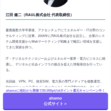
江田 健二（RAUL株式会社 代表取締役）
慶應義塾大学卒業後、アクセンチュアにてエネルギー・IT分野のコン
サルティングに従事。2005年にRAUL株式会社を設立し、企業のシス
テム開発支援からWebマーケティング戦略まで幅広い領域を支援し
てきた実績を持つ。
IT・デジタルテクノロジーおよびエネルギー業界・電力ビジネスに精
通し、デジタルと社会インフラの接点を捉えた情報発信を行ってい
る。
光回線、VPN、PC、格安SIM、電力系の専門メディアを複数運営。
Yahoo!ニュース公式コメンテーターとしての活動のほか、テレビ・
ahamoに他社から乗換で20,000ptのdポイント還元キャンペーン中！
Webメディアでも幅広く発信中。
ahamo
公式サイト＞
監修者（江田健二）のプロフィール・実績はこちら