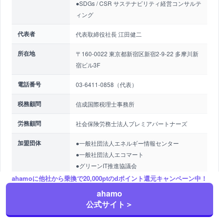
●SDGs / CSR サステナビリティ経営コンサルテ
ィング
代表者
代表取締役社長 江田健二
所在地
〒160-0022 東京都新宿区新宿2-9-22 多摩川新
宿ビル3F
電話番号
03-6411-0858（代表）
税務顧問
信成国際税理士事務所
労務顧問
社会保険労務士法人プレミアパートナーズ
加盟団体
●一般社団法人エネルギー情報センター
●一般社団法人エコマート
●グリーンIT推進協議会
ahamoに他社から乗換で20,000ptのdポイント還元キャンペーン中！
賛同
●TCFD（気候関連財務情報開示タスクフォー
ahamo
ス）
公式サイト＞