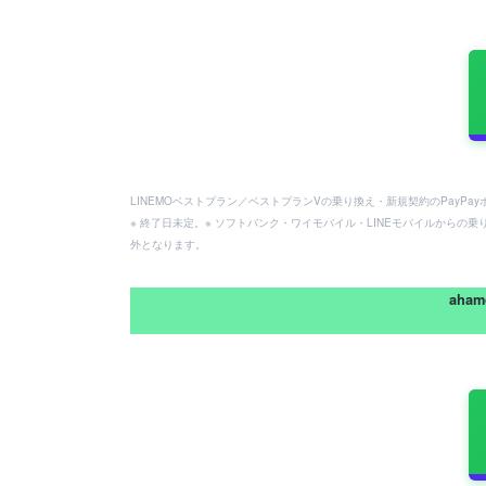
LINEMOベストプラン／ベストプランVの乗り換え・新規契約のPayP
※ 終了日未定。※ ソフトバンク・ワイモバイル・LINEモバイルからの乗
外となります。
aha