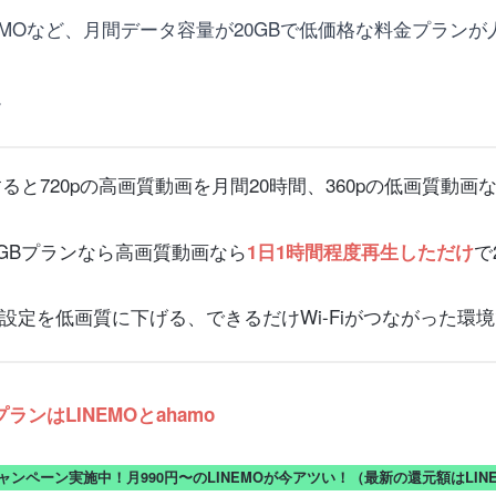
NEMOなど、月間データ容量が20GBで低価格な料金プラン
。
生すると720pの高画質動画を月間20時間、360pの低画質動画
20GBプランなら高画質動画なら
で
1日1時間程度再生しただけ
定を低画質に下げる、できるだけWi-Fiがつながった環境でY
ンはLINEMOとahamo
キャンペーン実施中！月990円〜のLINEMOが今アツい！（最新の還元額はLI