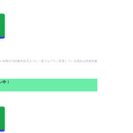
。
用可。※ 特典付与対象判定月までに一度でもプラン変更している場合は特典対象
ーン中！