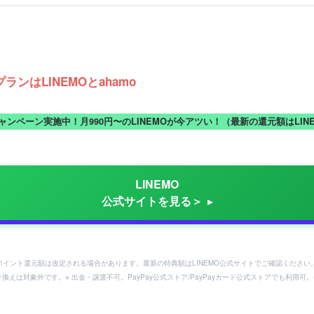
ンはLINEMOとahamo
キャンペーン実施中！月990円〜のLINEMOが今アツい！（最新の還元額はLI
LINEMO
公式サイトを見る＞
ayポイント還元額は改定される場合があります。最新の特典額はLINEMO公式サイトでご確認ください
り換えは対象外です。※ 出金・譲渡不可。PayPay公式ストア/PayPayカード公式ストアでも利